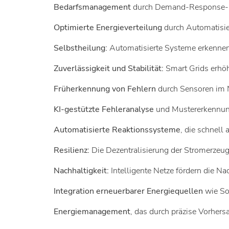
Bedarfsmanagement
durch Demand-Response-Pr
Optimierte Energieverteilung
durch Automatisie
Selbstheilung:
Automatisierte Systeme erkennen
Zuverlässigkeit und Stabilität:
Smart Grids erhöhe
Früherkennung von Fehlern
durch Sensoren im 
KI-gestützte Fehleranalyse
und Mustererkennun
Automatisierte Reaktionssysteme
, die schnell
Resilienz:
Die Dezentralisierung der Stromerzeu
Nachhaltigkeit:
Intelligente Netze fördern die N
Integration erneuerbarer Energiequellen
wie So
Energiemanagement
, das durch präzise Vorher