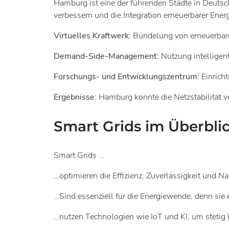
Hamburg ist eine der führenden Städte in Deutsch
verbessern und die Integration erneuerbarer Energ
Virtuelles Kraftwerk:
Bündelung von erneuerbaren
Demand-Side-Management:
Nutzung intelligen
Forschungs- und Entwicklungszentrum:
Einrich
Ergebnisse:
Hamburg konnte die Netzstabilität ve
Smart Grids im Überbli
Smart Grids …
…optimieren die Effizienz, Zuverlässigkeit und N
…Sind essenziell für die Energiewende, denn sie 
…nutzen Technologien wie IoT und KI, um stetig 