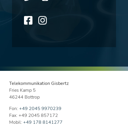
Telekommunikation Gisbertz
Fries Kamp 5
46244 Bottrop
Fon:
+49 2045 9970239
Fax: +49 2045 857172
Mobil:
+49 178 8141277