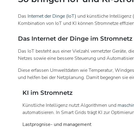
Das
Internet der Dinge (IoT)
und künstliche Intelligenz 
Kombination von IoT und KI können Stromnetze effizien
Das Internet der Dinge im Stromnetz
Das IoT besteht aus einer Vielzahl vernetzter Geräte, 
Netzes sowie eine bessere Steuerung und Automatisie
Diese erfassen Umweltdaten wie Temperatur, Windgesc
und helfen bei der Netzplanung. Damit begegnen sie ei
KI im Stromnetz
Künstliche Intelligenz nutzt Algorithmen und
maschin
automatisieren. In Smart Grids trägt KI zur Optimieru
Lastprognise- und management