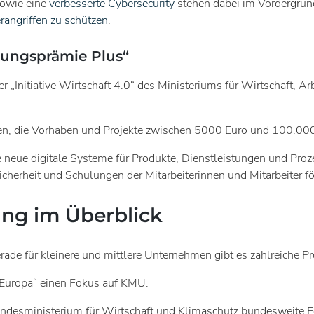
sowie eine
verbesserte Cybersecurity
stehen dabei im Vordergrund.
rangriffen zu schützen
.
rungsprämie Plus“
r „Initiative Wirtschaft 4.0“ des Ministeriums für Wirtschaft, A
en, die Vorhaben und Projekte zwischen 5000 Euro und 100.000 
ie neue digitale Systeme für Produkte, Dienstleistungen und Pro
erheit und Schulungen der Mitarbeiterinnen und Mitarbeiter fö
ung im Überblick
Gerade für kleinere und mittlere Unternehmen gibt es zahlreich
 Europa“ einen Fokus auf KMU.
ndesministerium für Wirtschaft und Klimaschutz bundesweite Fö