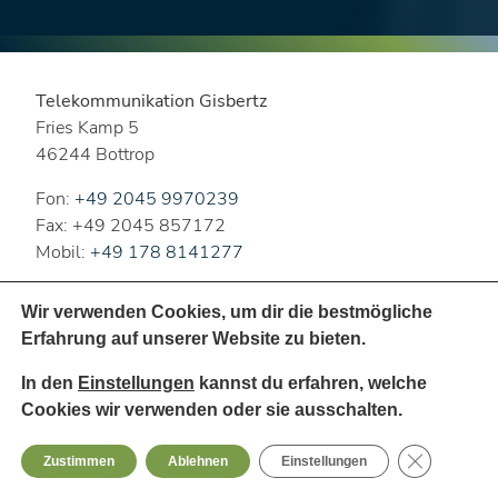
Telekommunikation Gisbertz
Fries Kamp 5
46244 Bottrop
Fon:
+49 2045 9970239
Fax: +49 2045 857172
Mobil:
+49 178 8141277
jan.gisbertz@tk-gisbertz.de
Wir verwenden Cookies, um dir die bestmögliche
www.tk-gisbertz.de
Erfahrung auf unserer Website zu bieten.
In den
Einstellungen
kannst du erfahren, welche
Telekommunikation
Cookies wir verwenden oder sie ausschalten.
Digitalisierung & Lösungen
Partner
GDPR Cooki
Zustimmen
Ablehnen
Einstellungen
Blog