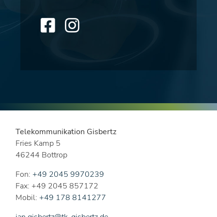
Telekommunikation Gisbertz
Fries Kamp 5
46244 Bottrop
Fon:
+49 2045 9970239
Fax: +49 2045 857172
Mobil:
+49 178 8141277