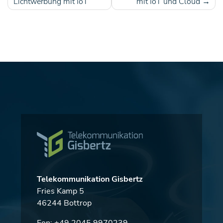
Beitragsnavigation
Lichtwerbung mit IoT
mit IoT und Cloud
Telekommunikation Gisbertz
Fries Kamp 5
46244 Bottrop
Fon:
+49 2045 9970239