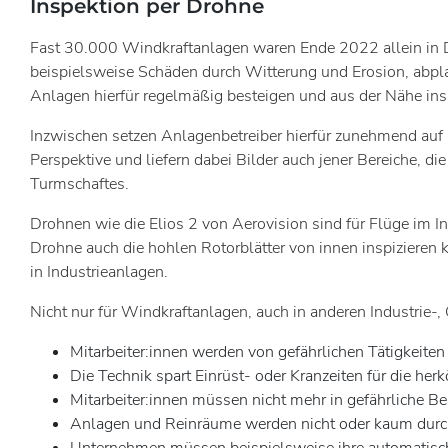
Inspektion per Drohne
Fast 30.000 Windkraftanlagen waren Ende 2022 allein in De
beispielsweise Schäden durch Witterung und Erosion, abplat
Anlagen hierfür regelmäßig besteigen und aus der Nähe insp
Inzwischen setzen Anlagenbetreiber hierfür zunehmend auf
Perspektive und liefern dabei Bilder auch jener Bereiche, d
Turmschaftes.
Drohnen wie die Elios 2 von Aerovision sind für Flüge im In
Drohne auch die hohlen Rotorblätter von innen inspiziere
in Industrieanlagen.
Nicht nur für Windkraftanlagen, auch in anderen Industrie-,
Mitarbeiter:innen werden von gefährlichen Tätigkeiten
Die Technik spart Einrüst- oder Kranzeiten für die her
Mitarbeiter:innen müssen nicht mehr in gefährliche Be
Anlagen und Reinräume werden nicht oder kaum durch 
Unternehmen müssen beispielsweise ihre automatische