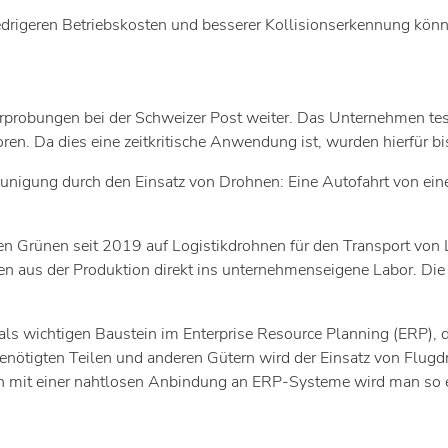
drigeren Betriebskosten und besserer Kollisionserkennung könnt
Erprobungen bei der Schweizer Post weiter. Das Unternehmen tes
. Da dies eine zeitkritische Anwendung ist, wurden hierfür bish
eunigung durch den Einsatz von Drohnen: Eine Autofahrt von eine
en Grünen seit 2019 auf Logistikdrohnen für den Transport von
n aus der Produktion direkt ins unternehmenseigene Labor. Die
als wichtigen Baustein im Enterprise Resource Planning (ERP), d
enötigten Teilen und anderen Gütern wird der Einsatz von Flug
on mit einer nahtlosen Anbindung an ERP-Systeme wird man so e