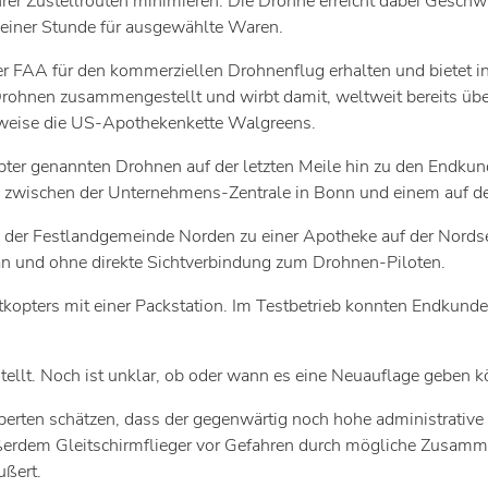
rer Zustellrouten minimieren. Die Drohne erreicht dabei Gesch
 einer Stunde für ausgewählte Waren.
 FAA für den kommerziellen Drohnenflug erhalten und bietet in
t-Drohnen zusammengestellt und wirbt damit, weltweit bereits 
sweise die US-Apothekenkette Walgreens.
pter genannten Drohnen auf der letzten Meile hin zu den Endku
 zwischen der Unternehmens-Zentrale in Bonn und einem auf de
der Festlandgemeinde Norden zu einer Apotheke auf der Nordseei
lan und ohne direkte Sichtverbindung zum Drohnen-Piloten.
tkopters mit einer Packstation. Im Testbetrieb konnten Endkund
tellt. Noch ist unklar, ob oder wann es eine Neuauflage geben k
perten schätzen, dass der gegenwärtig noch hohe administrativ
außerdem Gleitschirmflieger vor Gefahren durch mögliche Zusamm
ußert.