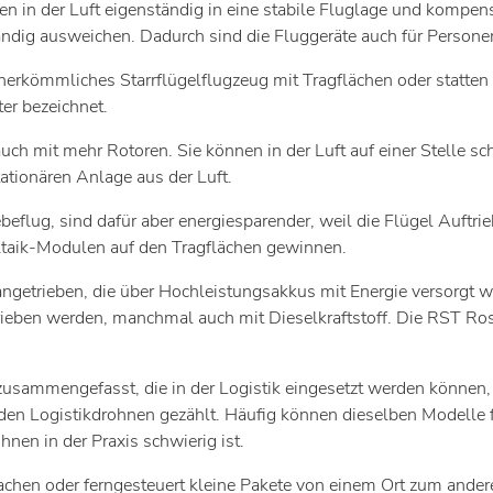
n in der Luft eigenständig in eine stabile Fluglage und kompe
dig ausweichen. Dadurch sind die Fluggeräte auch für Personen
herkömmliches Starrflügelflugzeug mit Tragflächen oder statten 
er bezeichnet.
 auch mit mehr Rotoren. Sie können in der Luft auf einer Stell
ationären Anlage aus der Luft.
flug, sind dafür aber energiesparender, weil die Flügel Auftri
oltaik-Modulen auf den Tragflächen gewinnen.
angetrieben, die über Hochleistungsakkus mit Energie versorgt 
rieben werden, manchmal auch mit Dieselkraftstoff. Die RST R
usammengefasst, die in der Logistik eingesetzt werden können,
en Logistikdrohnen gezählt. Häufig können dieselben Modelle f
en in der Praxis schwierig ist.
chen oder ferngesteuert kleine Pakete von einem Ort zum ander