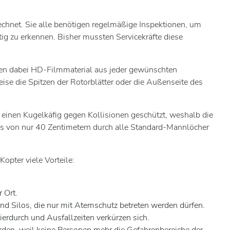
chnet. Sie alle benötigen regelmäßige Inspektionen, um
ig zu erkennen. Bisher mussten Servicekräfte diese
llen dabei HD-Filmmaterial aus jeder gewünschten
eise die Spitzen der Rotorblätter oder die Außenseite des
h einen Kugelkäfig gegen Kollisionen geschützt, weshalb die
s von nur 40 Zentimetern durch alle Standard-Mannlöcher
opter viele Vorteile:
 Ort.
und Silos, die nur mit Atemschutz betreten werden dürfen.
rdurch und Ausfallzeiten verkürzen sich.
rden, weil keine Personen mehr die Gefahrenbereiche der