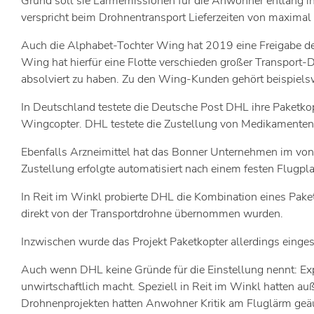
Grund soll sie Lärmemissionen für die Anwohner entlang ih
verspricht beim Drohnentransport Lieferzeiten von maximal
Auch die Alphabet-Tochter Wing hat 2019 eine Freigabe der
Wing hat hierfür eine Flotte verschieden großer Transpor
absolviert zu haben. Zu den Wing-Kunden gehört beispiel
In Deutschland testete die Deutsche Post DHL ihre Paketko
Wingcopter. DHL testete die Zustellung von Medikamenten
Ebenfalls Arzneimittel hat das Bonner Unternehmen im von 
Zustellung erfolgte automatisiert nach einem festen Flugp
In Reit im Winkl probierte DHL die Kombination eines Pake
direkt von der Transportdrohne übernommen wurden.
Inzwischen wurde das Projekt Paketkopter allerdings einges
Auch wenn DHL keine Gründe für die Einstellung nennt: Ex
unwirtschaftlich macht. Speziell in Reit im Winkl hatten 
Drohnenprojekten hatten Anwohner Kritik am Fluglärm geä