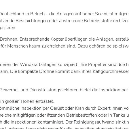
utschland in Betrieb – die Anlagen auf hoher See nicht mitgere
zende Beschichtungen oder austretende Betriebsstoffe rechtzeit
izieren.
 Drohnen. Entsprechende Kopter überfliegen die Anlagen, erste
ie für Menschen kaum zu erreichen sind. Dazu gehören beispielsw
neren der Windkraftanlagen konzipiert. Ihre Propeller sind durc
n kann. Die kompakte Drohne kommt dank ihres Käfigdurchmesser
 Gewerbe- und Dienstleistungssektoren bietet die Inspektion per K
 in großen Höhen entlastet.
kömmliche Inspektion per Gerüst oder Kran durch Expert:innen vor
reiche mit giftigen oder ätzenden Betriebsstoffen oder in Tanks 
die Inspektionen kontaminiert. Der Reinigungsaufwand sinkt hie
 Hochregallager nicht mehr für die Inspektion abgeschaltet we