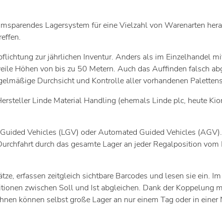
 raumsparendes Lagersystem für eine Vielzahl von Warenarten he
effen.
pflichtung zur jährlichen Inventur. Anders als im Einzelhandel m
ile Höhen von bis zu 50 Metern. Auch das Auffinden falsch abges
regelmäßige Durchsicht und Kontrolle aller vorhandenen Palettens
rsteller Linde Material Handling (ehemals Linde plc, heute K
uided Vehicles (LGV) oder Automated Guided Vehicles (AGV). 
urchfahrt durch das gesamte Lager an jeder Regalposition vom F
ätze, erfassen zeitgleich sichtbare Barcodes und lesen sie ein.
nen zwischen Soll und Ist abgleichen. Dank der Koppelung mi
nen können selbst große Lager an nur einem Tag oder in einer N