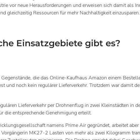
strie vor neue Herausforderungen und erweisen sich damit als I
nd gleichzeitig Ressourcen für mehr Nachhaltigkeit einzusparen.
che Einsatzgebiete gibt es?
en Gegenstände, die das Online-Kaufhaus Amazon einem Besteller
Test und noch kein regulärer Lieferverkehr. Trotzdem war damit 
ulären Lieferverkehr per Drohnenflug in zwei Kleinstädten in
r die entsprechende Genehmigung erteilt.
cklungsgesellschaft namens Prime Air gegründet, arbeitet abe
orgängerin MK27-2 Lasten von mehr als zwei Kilogramm transp