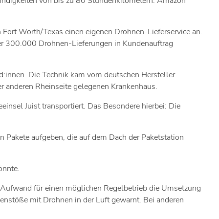
windigkeiten von bis zu 80 Stundenkilometern. Amazon
 Fort Worth/Texas einen eigenen Drohnen-Lieferservice an.
über 300.000 Drohnen-Lieferungen in Kundenauftrag
nd:innen. Die Technik kam vom deutschen Hersteller
r anderen Rheinseite gelegenen Krankenhaus.
nsel Juist transportiert. Das Besondere hierbei: Die
en Pakete aufgeben, die auf dem Dach der Paketstation
önnte.
e Aufwand für einen möglichen Regelbetrieb die Umsetzung
enstöße mit Drohnen in der Luft gewarnt. Bei anderen