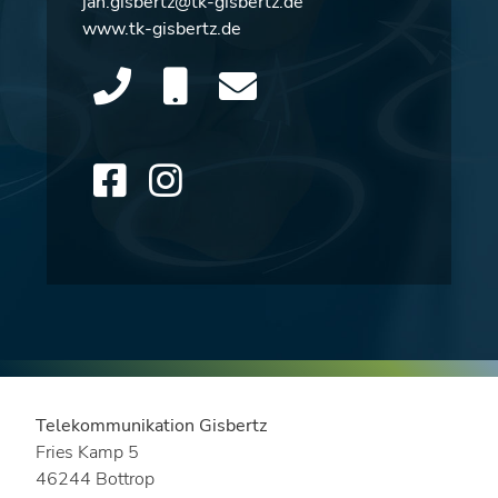
jan.gisbertz@tk-gisbertz.de
www.tk-gisbertz.de
Telekommunikation Gisbertz
Fries Kamp 5
46244 Bottrop