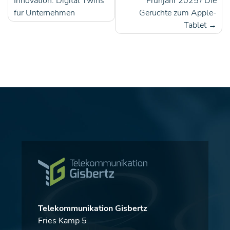
Beitragsnavigation
Innovation: Digital Twins
Frühjahr 2025? Die
für Unternehmen
Gerüchte zum Apple-
Tablet
Telekommunikation Gisbertz
Fries Kamp 5