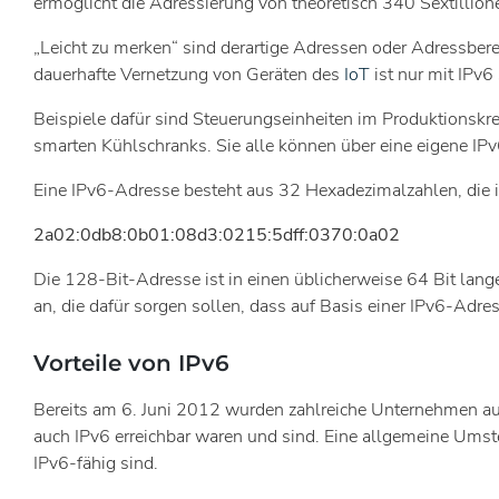
ermöglicht die Adressierung von theoretisch 340 Sextillione
„Leicht zu merken“ sind derartige Adressen oder Adressberei
dauerhafte Vernetzung von Geräten des
IoT
ist nur mit IPv6
Beispiele dafür sind Steuerungseinheiten im Produktionskre
smarten Kühlschranks. Sie alle können über eine eigene IP
Eine IPv6-Adresse besteht aus 32 Hexadezimalzahlen, die 
2a02:0db8:0b01:08d3:0215:5dff:0370:0a02
Die 128-Bit-Adresse ist in einen üblicherweise 64 Bit lange
an, die dafür sorgen sollen, dass auf Basis einer IPv6-Adr
Vorteile von IPv6
Bereits am 6. Juni 2012 wurden zahlreiche Unternehmen auf
auch IPv6 erreichbar waren und sind. Eine allgemeine Umste
IPv6-fähig sind.