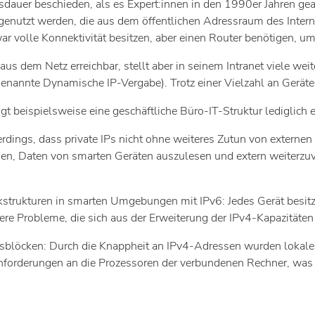
sdauer beschieden, als es Expert:innen in den 1990er Jahren geah
nutzt werden, die aus dem öffentlichen Adressraum des Internet
ar volle Konnektivität besitzen, aber einen Router benötigen, um 
aus dem Netz erreichbar, stellt aber in seinem Intranet viele wei
enannte Dynamische IP-Vergabe). Trotz einer Vielzahl an Gerät
 beispielsweise eine geschäftliche Büro-IT-Struktur lediglich ei
erdings, dass private IPs nicht ohne weiteres Zutun von extern
en, Daten von smarten Geräten auszulesen und extern weiterzuv
kturen in smarten Umgebungen mit IPv6: Jedes Gerät besitzt eine
itere Probleme, die sich aus der Erweiterung der IPv4-Kapazitäte
ssblöcken: Durch die Knappheit an IPv4-Adressen wurden lokale 
Anforderungen an die Prozessoren der verbundenen Rechner, was 