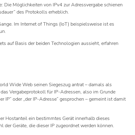
te: Die Möglichkeiten von IPv4 zur Adressvergabe schienen
sdauer” des Protokolls erheblich.
nge. Im Internet of Things (IoT) beispielsweise ist es
un.
ets auf Basis der beiden Technologien aussieht, erfahren
s World Wide Web seinen Siegeszug antrat – damals als
s das Vergabeprotokoll für IP-Adressen, also im Grunde
r IP“ oder „der IP-Adresse“ gesprochen – gemeint ist damit
der Hostanteil ein bestimmtes Gerät innerhalb dieses
l der Geräte, die dieser IP zugeordnet werden können.