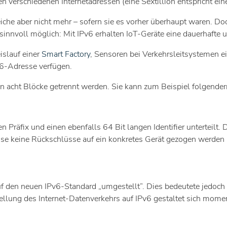
n verschiedenen Internetadressen (eine Sextillion entspricht ein
che aber nicht mehr – sofern sie es vorher überhaupt waren. Doch
 sinnvoll möglich: Mit IPv6 erhalten IoT-Geräte eine dauerhafte
islauf einer
Smart Factory
, Sensoren bei Verkehrsleitsystemen e
v6-Adresse verfügen.
in acht Blöcke getrennt werden. Sie kann zum Beispiel folgend
n Präfix und einen ebenfalls 64 Bit langen Identifier unterteilt.
esse keine Rückschlüsse auf ein konkretes Gerät gezogen werden
 den neuen IPv6-Standard „umgestellt”. Dies bedeutete jedoch z
llung des Internet-Datenverkehrs auf IPv6 gestaltet sich moment