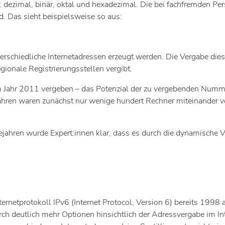
: dezimal, binär, oktal und hexadezimal. Die bei fachfremden P
d. Das sieht beispielsweise so aus:
terschiedliche Internetadressen erzeugt werden. Die Vergabe di
ionale Registrierungsstellen vergibt.
s im Jahr 2011 vergeben – das Potenzial der zu vergebenden Num
 Jahren waren zunächst nur wenige hundert Rechner miteinander 
jahren wurde Expert:innen klar, dass es durch die dynamische 
ernetprotokoll IPv6 (Internet Protocol, Version 6) bereits 1998 a
rch deutlich mehr Optionen hinsichtlich der Adressvergabe im In