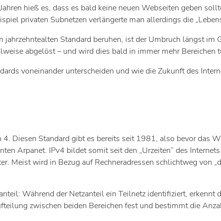
 Jahren hieß es, dass es bald keine neuen Webseiten geben soll
ispiel privaten Subnetzen verlängerte man allerdings die „Leben
 jahrzehntealten Standard beruhen, ist der Umbruch längst im Ga
eilweise abgelöst – und wird dies bald in immer mehr Bereichen t
ndards voneinander unterscheiden und wie die Zukunft des Intern
ion 4. Diesen Standard gibt es bereits seit 1981, also bevor da
ten Arpanet. IPv4 bildet somit seit den „Urzeiten“ des Internet
. Meist wird in Bezug auf Rechneradressen schlichtweg von „de
eil: Während der Netzanteil ein Teilnetz identifiziert, erkennt 
teilung zwischen beiden Bereichen fest und bestimmt die Anzah