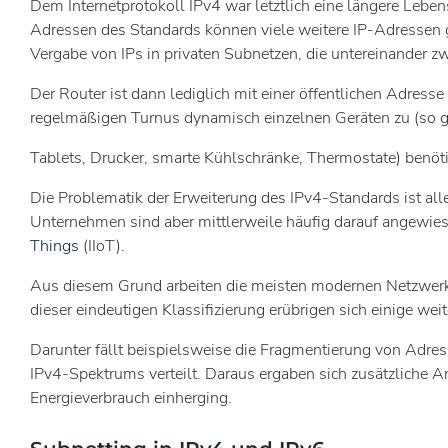
Dem Internetprotokoll IPv4 war letztlich eine längere Leben
Adressen des Standards können viele weitere IP-Adressen ge
Vergabe von IPs in privaten Subnetzen, die untereinander zw
Der Router ist dann lediglich mit einer öffentlichen Adresse 
regelmäßigen Turnus dynamisch einzelnen Geräten zu (so g
Tablets, Drucker, smarte Kühlschränke, Thermostate) benötigt
Die Problematik der Erweiterung des IPv4-Standards ist all
Unternehmen sind aber mittlerweile häufig darauf angewies
Things
(IIoT).
Aus diesem Grund arbeiten die meisten modernen Netzwerkstru
dieser eindeutigen Klassifizierung erübrigen sich einige we
Darunter fällt beispielsweise die Fragmentierung von Adre
IPv4-Spektrums verteilt. Daraus ergaben sich zusätzliche 
Energieverbrauch einherging.