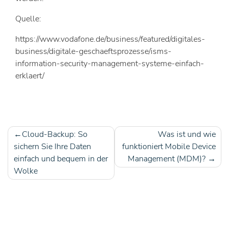
Quelle:
https://www.vodafone.de/business/featured/digitales-
business/digitale-geschaeftsprozesse/isms-
information-security-management-systeme-einfach-
erklaert/
Cloud-Backup: So
Was ist und wie
Beitragsnavigation
sichern Sie Ihre Daten
funktioniert Mobile Device
einfach und bequem in der
Management (MDM)?
Wolke