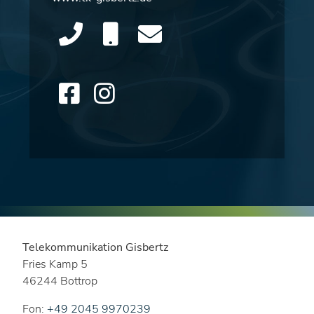
Telekommunikation Gisbertz
Fries Kamp 5
46244 Bottrop
Fon:
+49 2045 9970239