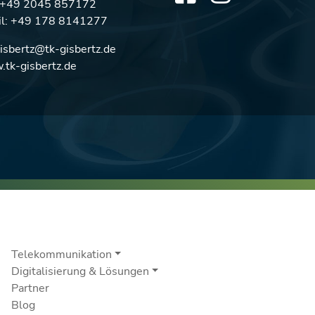
: +49 2045 857172
l:
+49 178 8141277
gisbertz@tk-gisbertz.de
tk-gisbertz.de
Telekommunikation
Digitalisierung & Lösungen
Partner
Blog