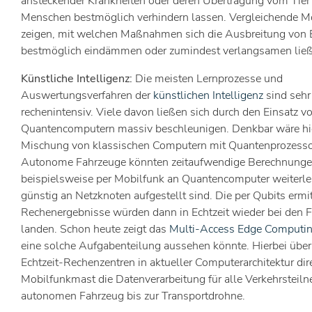
ansteckender Krankheiten oder deren Übertragung vom Tie
Menschen bestmöglich verhindern lassen. Vergleichende M
zeigen, mit welchen Maßnahmen sich die Ausbreitung von 
bestmöglich eindämmen oder zumindest verlangsamen ließ
Künstliche Intelligenz:
Die meisten Lernprozesse und
Auswertungsverfahren der
künstlichen Intelligenz
sind sehr
rechenintensiv. Viele davon ließen sich durch den Einsatz v
Quantencomputern massiv beschleunigen. Denkbar wäre hie
Mischung von klassischen Computern mit Quantenprozesso
Autonome Fahrzeuge könnten zeitaufwendige Berechnung
beispielsweise per Mobilfunk an Quantencomputer weiterlei
günstig an Netzknoten aufgestellt sind. Die per Qubits ermi
Rechenergebnisse würden dann in Echtzeit wieder bei den 
landen. Schon heute zeigt das
Multi-Access Edge Computi
eine solche Aufgabenteilung aussehen könnte. Hierbei übe
Echtzeit-Rechenzentren in aktueller Computerarchitektur di
Mobilfunkmast die Datenverarbeitung für alle Verkehrsteil
autonomen Fahrzeug bis zur Transportdrohne.