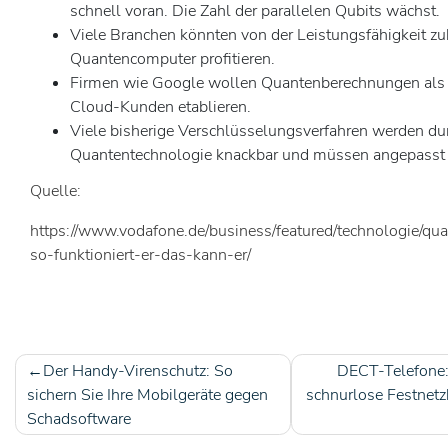
schnell voran. Die Zahl der parallelen Qubits wächst.
Viele Branchen könnten von der Leistungsfähigkeit zu
Quantencomputer profitieren.
Firmen wie Google wollen Quantenberechnungen als S
Cloud-Kunden etablieren.
Viele bisherige Verschlüsselungsverfahren werden du
Quantentechnologie knackbar und müssen angepasst
Quelle:
https://www.vodafone.de/business/featured/technologie/qu
so-funktioniert-er-das-kann-er/
Der Handy-Virenschutz: So
DECT-Telefone: 
Beitragsnavigation
sichern Sie Ihre Mobilgeräte gegen
schnurlose Festnet
Schadsoftware