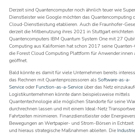
Derzeit sind Quantencomputer noch ähnlich teuer wie Supe
Dienstleister wie Google möchten das Quantencomputing d
Cloud-Dienstleistung etablieren. Auch die Fraunhofer-Gesel
derzeit die Mitbenutzung ihres 2021 in Stuttgart errichteten
Quantencomputers IBM Quantum System One mit 27 Qubits
Computing aus Kalifornien hat schon 2017 seine Quanten
die Forest Cloud Computing Plattform für Anwender:innen
geöffnet.
Bald könnte es damit für viele Unternehmen bereits interes
das Rechnen mit Quantenprozessoren als
Software-as-a-
Service
oder
Function-as-a-Service
über das Netz einzukauf
Logistikunternehmen könnte dann beispielsweise mittels
Quantentechnologie alle möglichen Standorte für seine Wa
durchrechnen lassen und mit einem Ideal-Netz Transportw
Fahrtzeiten minimieren. Finanzdienstleister oder Energiever
Bewegungen an Wertpapier- und Strom-Börsen in Echtzeit 
und hieraus strategische Maßnahmen ableiten. Die
Industri