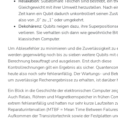
Relaxation:
Subatomare Teilchen sind bestrebt, ein t
Gleichgewicht mit ihrer Umwelt herzustellen. Nach e
Zeit kann ein Qubit dadurch unkontrolliert seinen Zus
also von „0“ zu „1“ oder umgekehrt.
Dekohärenz:
Qubits neigen dazu, ihre Superpositions
verlieren. Sie verhalten sich dann wie gewöhnliche Bi
klassischen Computer.
Um Ablesefehler zu minimieren und die Zuverlässigkeit zu 
werden gegenwärtig noch bis zu sieben weitere Qubits mit 
Berechnung beauftragt und ausgelesen. Erst durch diese
Kontrollrechnungen gilt ein Ergebnis als sicher. Quantenco
heute also noch sehr fehleranfällig. Der Wartungs- und Be
um zuverlässige Rechenergebnisse zu erhalten, ist darüber
Ein Blick in die Geschichte der elektronischen Computer zeig
Auch Relais, Röhren und Magnetkernspeicher in frühen Co
extrem fehleranfällig und hatten nur sehr kurze Laufzeiten 
Reparaturintervallen (MTBF = Mean Time Between Failures)
Aufkommen der Transistortechnik sowie der Festplatten un