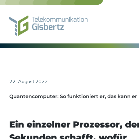
Skip
to
content
22. August 2022
Quantencomputer: So funktioniert er, das kann er
Ein einzelner Prozessor, der
Sekunden schafft, wofür