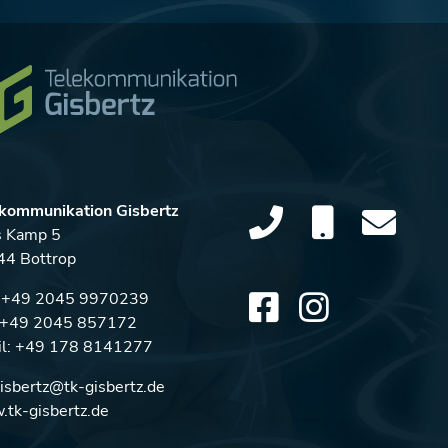
kommunikation Gisbertz
s Kamp 5
4 Bottrop
:
+49 2045 9970239
: +49 2045 857172
l:
+49 178 8141277
gisbertz@tk-gisbertz.de
tk-gisbertz.de