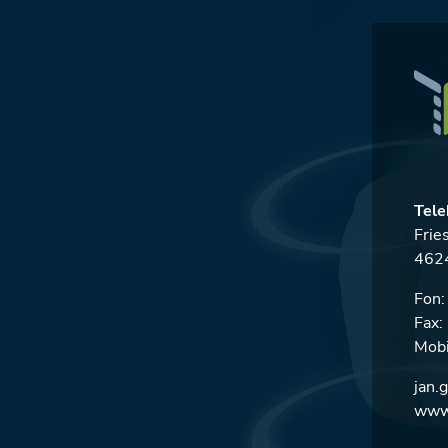
Tele
Frie
4624
Fon
Fax
Mobi
jan.
www.