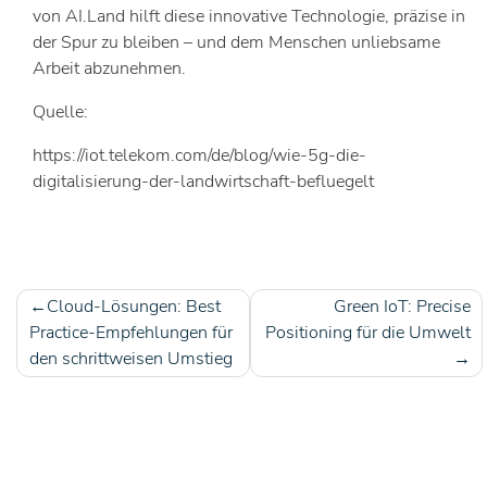
von AI.Land hilft diese innovative Technologie, präzise in
der Spur zu bleiben – und dem Menschen unliebsame
Arbeit abzunehmen.
Quelle:
https://iot.telekom.com/de/blog/wie-5g-die-
digitalisierung-der-landwirtschaft-befluegelt
Cloud-Lösungen: Best
Green IoT: Precise
Beitragsnavigation
Practice-Empfehlungen für
Positioning für die Umwelt
den schrittweisen Umstieg