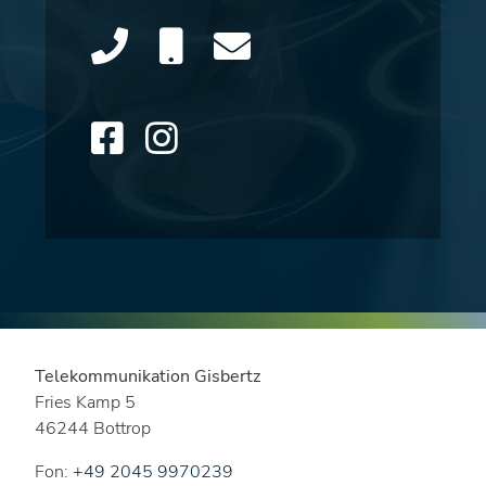
Telekommunikation Gisbertz
Fries Kamp 5
46244 Bottrop
Fon:
+49 2045 9970239