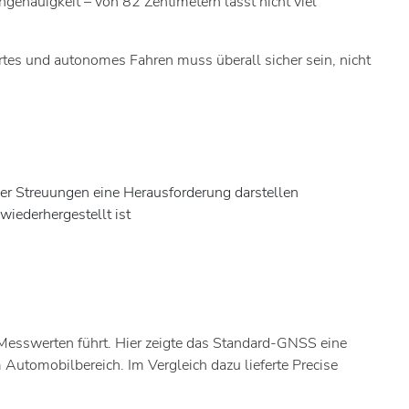
ngenauigkeit – von 82 Zentimetern lässt nicht viel
rtes und autonomes Fahren muss überall sicher sein, nicht
r Streuungen eine Herausforderung darstellen
wiederhergestellt ist
n Messwerten führt. Hier zeigte das Standard-GNSS eine
Automobilbereich. Im Vergleich dazu lieferte Precise