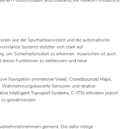
gierten Positionsdaten anschließend via Telekom-Mobilfunk
ionen wie der Spurhalteassistent und die automatische
ssistance System) stützten sich stark auf
g, um Sicherheitsrisiken zu erkennen. Inzwischen ist auch
it dieser Funktionen zu verbessern und neue
ive Navigation (
immersive View
),
Crowdsourced Maps
,
. Wahrnehmungsbasierte Sensoren und relative
tive Intelligent Transport Systems, C-ITS
) erfordern jedoch
 zu gewährleisten.
 Verkehrsteilnehmern gemeint. Die dafür nötige