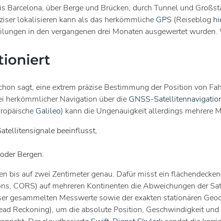
is Barcelona, über Berge und Brücken, durch Tunnel und Großstä
ziser lokalisieren kann als das herkömmliche
GPS
(Reiseblog
hi
lungen in den vergangenen drei Monaten ausgewertet wurden. Wi
tioniert
chon sagt, eine extrem präzise Bestimmung der Position von Fa
ei herkömmlicher Navigation über die
GNSS-Satellitennavigatio
uropäische
Galileo
) kann die Ungenauigkeit allerdings mehrere
atellitensignale beeinflusst,
oder Bergen.
egen bis auf zwei Zentimeter genau. Dafür misst ein flächendeck
ons, CORS) auf mehreren Kontinenten die Abweichungen der Sate
ser gesammelten Messwerte sowie der exakten stationären Geod
ad Reckoning), um die absolute Position, Geschwindigkeit und