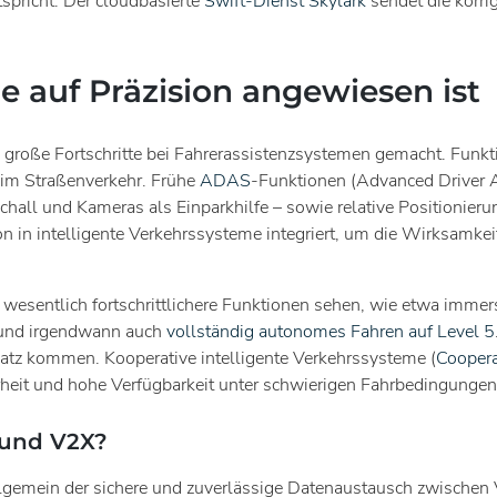
tspricht. Der cloudbasierte
Swift-Dienst Skylark
sendet die korri
auf Präzision angewiesen ist
 große Fortschritte bei Fahrerassistenzsystemen gemacht. Funkt
 im Straßenverkehr. Frühe
ADAS
-Funktionen (Advanced Driver A
ll und Kameras als Einparkhilfe – sowie relative Positionierun
n in intelligente Verkehrssysteme integriert, um die Wirksamke
esentlich fortschrittlichere Funktionen sehen, wie etwa immers
– und irgendwann auch
vollständig autonomes Fahren auf Level 5
atz kommen. Kooperative intelligente Verkehrssysteme (
Coopera
rheit und hohe Verfügbarkeit unter schwierigen Fahrbedingungen
 und V2X?
allgemein der sichere und zuverlässige Datenaustausch zwischen