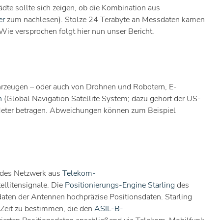
dte sollte sich zeigen, ob die Kombination aus
er
zum nachlesen). Stolze 24 Terabyte an Messdaten kamen
e versprochen folgt hier nun unser Bericht.
hrzeugen – oder auch von Drohnen und Robotern, E-
n
(Global Navigation Satellite System; dazu gehört der US-
 Meter betragen. Abweichungen können zum Beispiel
endes Netzwerk aus
Telekom-
llitensignale. Die
Positionierungs-Engine Starling
des
aten der Antennen hochpräzise Positionsdaten. Starling
 Zeit zu bestimmen, die den
ASIL-B-