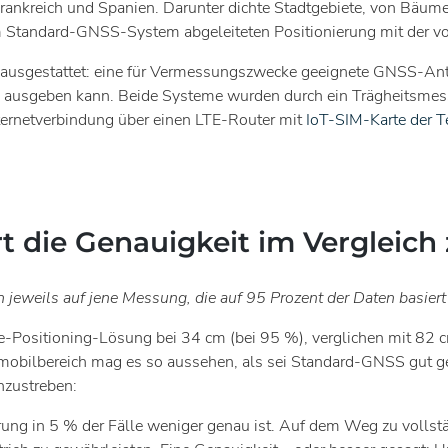
Frankreich und Spanien. Darunter dichte Stadtgebiete, von Bäu
 Standard-GNSS-System abgeleiteten Positionierung mit der von 
 ausgestattet: eine für Vermessungszwecke geeignete GNSS-An
ition ausgeben kann. Beide Systeme wurden durch ein Trägheitsm
nternetverbindung über einen LTE-Router mit
IoT-SIM-Karte der 
rt die Genauigkeit im Vergleic
jeweils auf jene Messung, die auf 95 Prozent der Daten basiert 
e-Positioning-Lösung bei 34 cm (bei 95 %), verglichen mit 82 
obilbereich mag es so aussehen, als sei Standard-GNSS gut ge
nzustreben:
erung in 5 % der Fälle weniger genau ist. Auf dem Weg zu voll