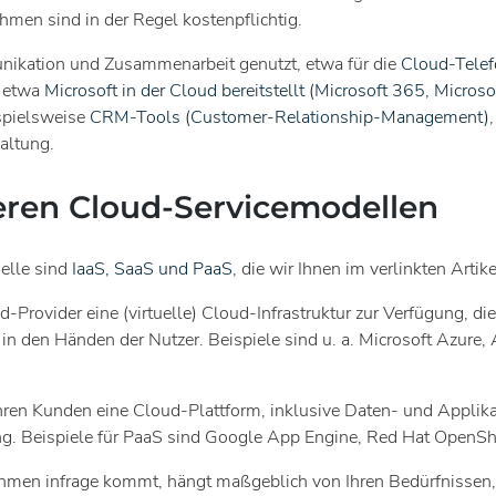
en sind in der Regel kostenpflichtig.
ikation und Zusammenarbeit genutzt, etwa für die
Cloud-Telef
 etwa
Microsoft in der Cloud bereitstellt (Microsoft 365, Micros
pielsweise
CRM-Tools (Customer-Relationship-Management)
altung.
eren Cloud-Servicemodellen
elle sind
IaaS, SaaS und PaaS
, die wir Ihnen im verlinkten Artikel
d-Provider eine (virtuelle) Cloud-Infrastruktur zur Verfügung, di
in den Händen der Nutzer. Beispiele sind u. a. Microsoft Azu
hren Kunden eine Cloud-Plattform, inklusive Daten- und Applika
ng. Beispiele für PaaS sind Google App Engine, Red Hat OpenSh
ehmen infrage kommt, hängt maßgeblich von Ihren Bedürfnissen