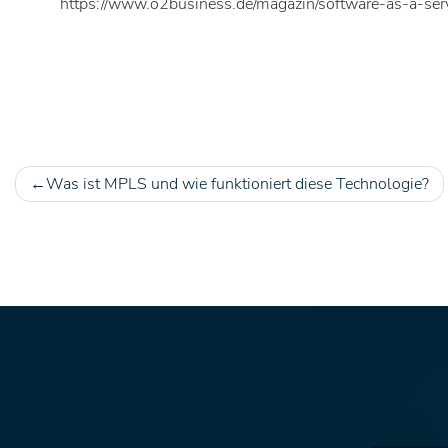
https://www.o2business.de/magazin/software-as-a-serv
Was ist MPLS und wie funktioniert diese Technologie?
Beitragsnavigation