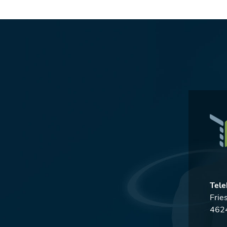
Tele
Frie
4624