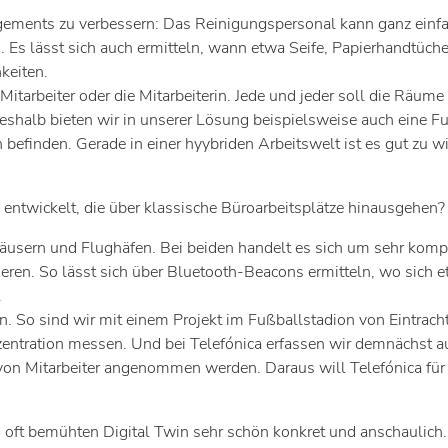
agements zu verbessern: Das Reinigungspersonal kann ganz einf
en. Es lässt sich auch ermitteln, wann etwa Seife, Papierhandtü
keiten.
itarbeiter oder die Mitarbeiterin. Jede und jeder soll die Räum
shalb bieten wir in unserer Lösung beispielsweise auch eine Fu
befinden. Gerade in einer hyybriden Arbeitswelt ist es gut zu w
ntwickelt, die über klassische Büroarbeitsplätze hinausgehen?
häusern und Flughäfen. Bei beiden handelt es sich um sehr komp
eren. So lässt sich über Bluetooth-Beacons ermitteln, wo sich e
.
n. So sind wir mit einem Projekt im Fußballstadion von Eintrach
entration messen. Und bei Telefónica erfassen wir demnächst au
on Mitarbeiter angenommen werden. Daraus will Telefónica für
t bemühten Digital Twin sehr schön konkret und anschaulich. D