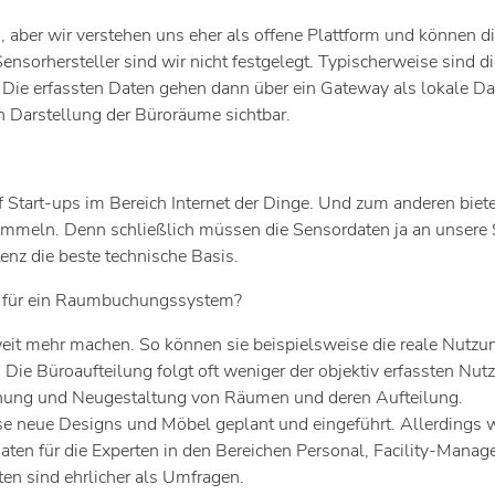
aber wir verstehen uns eher als offene Plattform und können di
 Sensorhersteller sind wir nicht festgelegt. Typischerweise sind 
 Die erfassten Daten gehen dann über ein Gateway als lokale D
en Darstellung der Büroräume sichtbar.
Start-ups im Bereich Internet der Dinge. Und zum anderen bie
sammeln. Denn schließlich müssen die Sensordaten ja an unser
enz die beste technische Basis.
n für ein Raumbuchungssystem?
t mehr machen. So können sie beispielsweise die reale Nutzu
n. Die Büroaufteilung folgt oft weniger der objektiv erfassten
Planung und Neugestaltung von Räumen und deren Aufteilung.
neue Designs und Möbel geplant und eingeführt. Allerdings wi
n für die Experten in den Bereichen Personal, Facility-Manage
en sind ehrlicher als Umfragen.