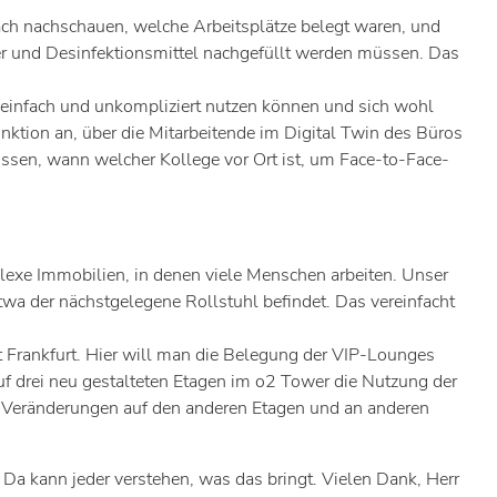
ach nachschauen, welche Arbeitsplätze belegt waren, und
cher und Desinfektionsmittel nachgefüllt werden müssen. Das
e einfach und unkompliziert nutzen können und sich wohl
nktion an, über die Mitarbeitende im Digital Twin des Büros
issen, wann welcher Kollege vor Ort ist, um Face-to-Face-
lexe Immobilien, in denen viele Menschen arbeiten. Unser
twa der nächstgelegene Rollstuhl befindet. Das vereinfacht
t Frankfurt. Hier will man die Belegung der VIP-Lounges
f drei neu gestalteten Etagen im o2 Tower die Nutzung der
 Veränderungen auf den anderen Etagen und an anderen
a kann jeder verstehen, was das bringt. Vielen Dank, Herr