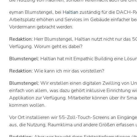
die Nutzung von Räumen, sondern vereinfacht auch die Umset
eyman Blumstengel, bei
Haltian
zuständig für die DACH-Reg
Arbeitsplatz erhöhen und Services im Gebäude einfacher be
Vordermann gebracht werden.
Redaktion:
Herr Blumstengel, Haltian nutzt nicht nur das 
Verfügung. Worum geht es dabei?
Blumstengel:
Haltian hat mit Empathic Building eine Lösung
Redaktion:
Wie kann ich mir das vorstellen?
Blumstengel:
Wir erstellen einen digitalen Zwilling von 
einfach von allem, was dazu gehört inklusive Einrichtung wi
Applikation zur Verfügung. Mitarbeiter können über ihr Sma
kommen wollen.
Vor Ort installieren wir 55-Zoll-Touch-Screens an Eingänge
aus, die Nutzung, Raumklima und andere Größen erfassen und