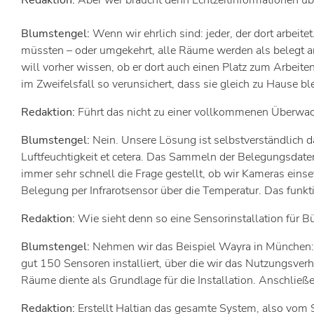
Redaktion:
Aber wer braucht denn Echtzeitinformationen ü
Blumstengel:
Wenn wir ehrlich sind: jeder, der dort arbei
müssten – oder umgekehrt, alle Räume werden als belegt ang
will vorher wissen, ob er dort auch einen Platz zum Arbeite
im Zweifelsfall so verunsichert, dass sie gleich zu Hause b
Redaktion:
Führt das nicht zu einer vollkommenen Überwac
Blumstengel:
Nein. Unsere Lösung ist selbstverständlich 
Luftfeuchtigkeit et cetera. Das Sammeln der Belegungsdaten 
immer sehr schnell die Frage gestellt, ob wir Kameras ein
Belegung per Infrarotsensor über die Temperatur. Das funkti
Redaktion:
Wie sieht denn so eine Sensorinstallation für 
Blumstengel:
Nehmen wir das Beispiel Wayra in München: 
gut 150 Sensoren installiert, über die wir das Nutzungsverh
Räume diente als Grundlage für die Installation. Anschließe
Redaktion:
Erstellt Haltian das gesamte System, also vom Se