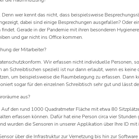
ber die Raumnutzung?
tet. Denn wer kennt das nicht, dass beispielsweise Besprechungs
ezeigt, dabei sind einige Besprechungen ausgefallen? Oder ein 
n findet. Gerade in der Pandemie mit ihren besonderen Hygienereg
leiben und gar nicht ins Office kommen.
hung der Mitarbeiter?
datenschutzkonform. Wir erfassen nicht individuelle Personen
an Schreibtischen speziell ist nur dann erlaubt, wenn es keine 
setzen, um beispielsweise die Raumbelegung zu erfassen. Dann k
oniert sogar für den einzelnen Schreibtisch sehr gut und lässt 
Büroräume aus?
Auf den rund 1000 Quadratmeter Fläche mit etwa 80 Sitzplätz
alten erfassen können. Dafür hat eine Person circa vier Stunden
nd wurden die Sensoren in unserer Applikation über Ihre ID mit 
nsor über die Infrastruktur zur Vernetzung bis hin zur Software