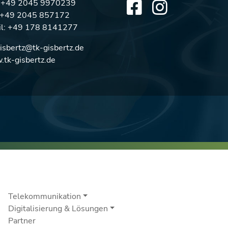
:
+49 2045 9970239
: +49 2045 857172
l:
+49 178 8141277
gisbertz@tk-gisbertz.de
tk-gisbertz.de
Telekommunikation
Digitalisierung & Lösungen
Partner