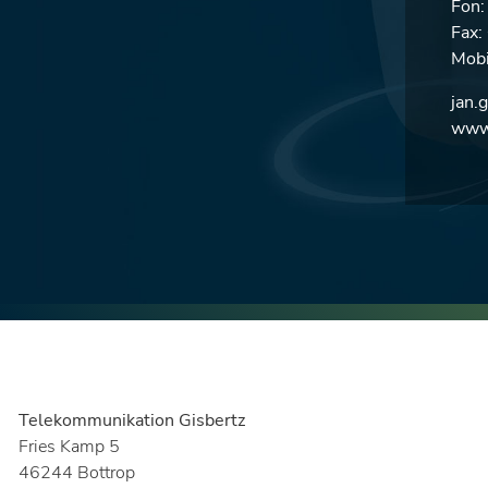
Fon
Fax
Mobi
jan.
www.
Telekommunikation Gisbertz
Fries Kamp 5
46244 Bottrop