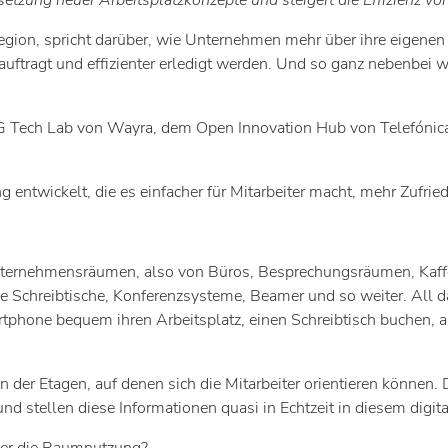
zung neuer Arbeitsplatzkonzepte und steigert die Effizienz von 
ion, spricht darüber, wie Unternehmen mehr über ihre eigenen R
auftragt und effizienter erledigt werden. Und so ganz nebenbe
5G Tech Lab von Wayra, dem Open Innovation Hub von Telefónica,
 entwickelt, die es einfacher für Mitarbeiter macht, mehr Zufried
Unternehmensräumen, also von Büros, Besprechungsräumen, Kaff
e Schreibtische, Konferenzsysteme, Beamer und so weiter. All da
rtphone bequem ihren Arbeitsplatz, einen Schreibtisch buchen, 
n der Etagen, auf denen sich die Mitarbeiter orientieren können
 stellen diese Informationen quasi in Echtzeit in diesem digita