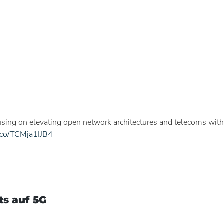
using on elevating open network architectures and telecoms with
t.co/TCMja1IJB4
ts auf 5G