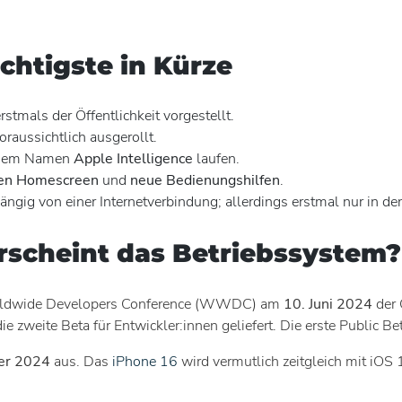
.
chtigste in Kürze
rstmals der Öffentlichkeit vorgestellt.
raussichtlich ausgerollt.
r dem Namen
Apple Intelligence
laufen.
len Homescreen
und
neue Bedienungshilfen
.
ig von einer Internetverbindung; allerdings erstmal nur in d
rscheint das Betriebssystem?
Worldwide Developers Conference (WWDC) am
10. Juni 2024
der Ö
e zweite Beta für Entwickler:innen geliefert. Die erste Public Bet
er 2024
aus. Das
iPhone 16
wird vermutlich zeitgleich mit iO