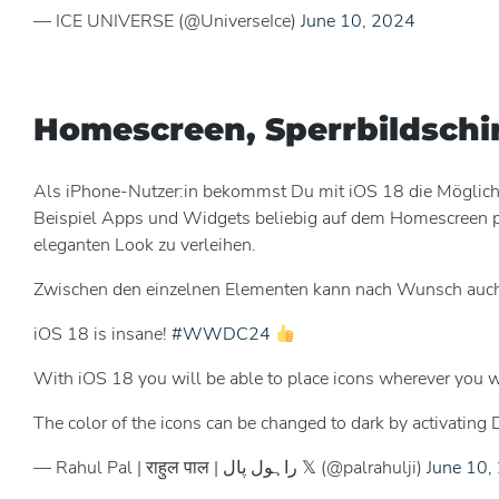
— ICE UNIVERSE (@UniverseIce)
June 10, 2024
Homescreen, Sperrbildschi
Als iPhone-Nutzer:in bekommst Du mit iOS 18 die Möglichke
Beispiel Apps und Widgets beliebig auf dem Homescreen pl
eleganten Look zu verleihen.
Zwischen den einzelnen Elementen kann nach Wunsch auch ei
iOS 18 is insane!
#WWDC24
With iOS 18 you will be able to place icons wherever you w
The color of the icons can be changed to dark by activatin
— Rahul Pal | राहुल पाल | راہول پال 𝕏 (@palrahulji)
June 10,