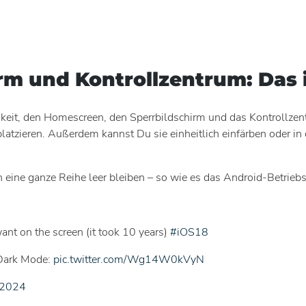
rm und Kontrollzentrum: Das 
it, den Homescreen, den Sperrbildschirm und das Kontrollzentr
atzieren. Außerdem kannst Du sie einheitlich einfärben oder 
ne ganze Reihe leer bleiben – so wie es das Android-Betriebss
ant on the screen (it took 10 years)
#iOS18
g Dark Mode:
pic.twitter.com/Wg14W0kVyN
 2024