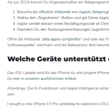
Ab Juli 2024 kannst Du folgendermaßen am Betaprogramm
Besuche die
offizielle Webseite von Apples Betapro
Wähle den „Registrieren“-Button und gib Deine Apple
Apple sendet danach einen Bestätigungscode an Dein
Nachdem Du den Nutzungsvereinbarungen zugestimmt 
Öffne die Webseite „
beta.apple.com/profile
” und lade das Pr
Softwareupdate” wechseln und die Betaversion dort herunte
Welche Geräte unterstützt
Das iOS-Update wird für das iPhone Xs und jüngere iPhone-M
Du
hier in unserem ausführlichen Artikel
.
Allerdings: Die KI-Funktionen und Apple Intelligence so
sein.
I bought a new iPhone 15 Pro yesterday to experience iOS18