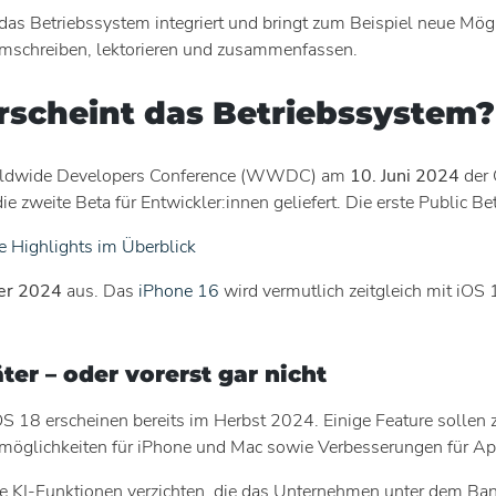
n das Betriebssystem integriert und bringt zum Beispiel neue M
 umschreiben, lektorieren und zusammenfassen.
rscheint das Betriebssystem?
Worldwide Developers Conference (WWDC) am
10. Juni 2024
der Ö
e zweite Beta für Entwickler:innen geliefert. Die erste Public Bet
 Highlights im Überblick
er 2024
aus. Das
iPhone 16
wird vermutlich zeitgleich mit iO
er – oder vorerst gar nicht
iOS 18 erscheinen bereits im Herbst 2024. Einige Feature sollen
nsmöglichkeiten für iPhone und Mac sowie Verbesserungen für 
e KI-Funktionen verzichten, die das Unternehmen unter dem Bann