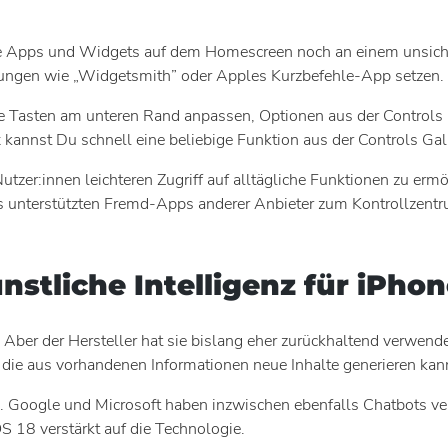
 die Apps und Widgets auf dem Homescreen noch an einem unsicht
dungen wie „Widgetsmith” oder Apples Kurzbefehle-App setzen.
e Tasten am unteren Rand anpassen, Optionen aus der Controls 
kannst Du schnell eine beliebige Funktion aus der Controls Gal
Nutzer:innen leichteren Zugriff auf alltägliche Funktionen zu 
s unterstützten Fremd-Apps anderer Anbieter zum Kontrollzent
nstliche Intelligenz für iPhon
eu. Aber der Hersteller hat sie bislang eher zurückhaltend verwen
z, die aus vorhandenen Informationen neue Inhalte generieren kan
Google und Microsoft haben inzwischen ebenfalls Chatbots verö
 18 verstärkt auf die Technologie.