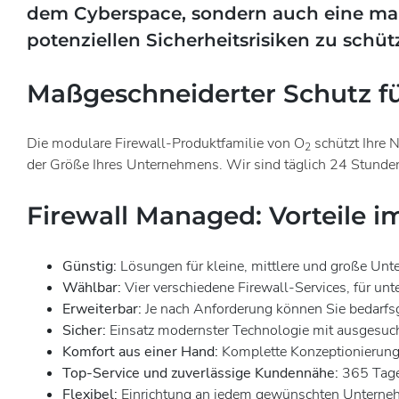
dem Cyberspace, sondern auch eine ma
potenziellen Sicherheitsrisiken zu schüt
Maßgeschneiderter Schutz fü
Die modulare Firewall-Produktfamilie von O
schützt Ihre 
2
der Größe Ihres Unternehmens. Wir sind täglich 24 Stunden
Firewall Managed: Vorteile i
Günstig:
Lösungen für kleine, mittlere und große Un
Wählbar:
Vier verschiedene Firewall-Services, für u
Erweiterbar:
Je nach Anforderung können Sie bedarfsg
Sicher:
Einsatz modernster Technologie mit ausgesuc
Komfort aus einer Hand:
Komplette Konzeptionierung 
Top-Service und zuverlässige Kundennähe:
365 Tage
Flexibel:
Einrichtung an jedem gewünschten Unterneh