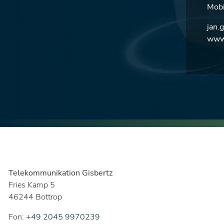
Mobi
jan.
www.
Telekommunikation Gisbertz
Fries Kamp 5
46244 Bottrop
Fon:
+49 2045 9970239