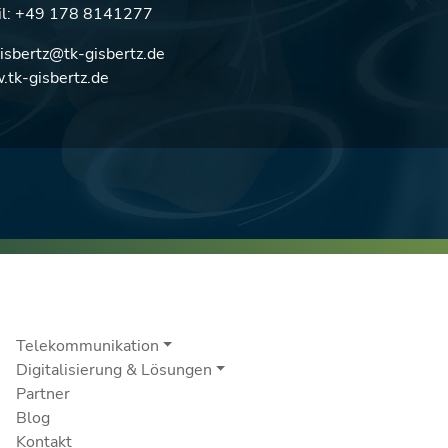
l:
+49 178 8141277
gisbertz@tk-gisbertz.de
tk-gisbertz.de
Telekommunikation
Digitalisierung & Lösungen
Partner
Blog
Kontakt