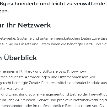
ßgeschneiderte und leicht zu verwaltende
zen.
r Ihr Netzwerk
Netzwerke, Systeme und unternehmenskritischen Daten zuverläss
 für Sie im Einsatz und liefern Ihnen die benötigte Hard- und 
m Überblick
ternehmen inkl. Hard- und Software bzw. Know-how
nterschiedlichste Anforderungen und Unternehmensgrößen
erecht benötigte Zusatz-Features mittels optionaler Module a
hter Hardware
und Einrichtung sowie Management und Betrieb der Firewall d
 im Jahr 24-Stunden-Service und proaktive Netzüberwachung du
mensstandort oder im professionellen Rechenzentrum von O
2