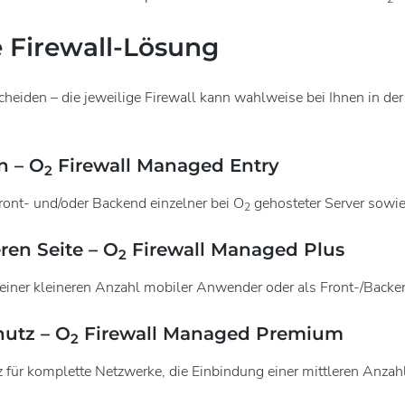
e Firewall-Lösung
cheiden – die jeweilige Firewall kann wahlweise bei Ihnen in d
n – O
Firewall Managed Entry
2
Front- und/oder Backend einzelner bei O
gehosteter Server sowie
2
ren Seite – O
Firewall Managed Plus
2
 einer kleineren Anzahl mobiler Anwender oder als Front-/Backen
utz – O
Firewall Managed Premium
2
tz für komplette Netzwerke, die Einbindung einer mittleren Anz