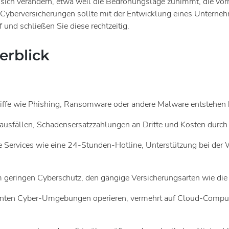
ich verändern, etwa weil die Bedrohungslage zunimmt, die vo
 Cyberversicherungen sollte mit der Entwicklung eines Unterne
und schließen Sie diese rechtzeitig.
erblick
griffe wie Phishing, Ransomware oder andere Malware entstehen
ausfällen, Schadensersatzzahlungen an Dritte und Kosten durc
re Services wie eine 24-Stunden-Hotline, Unterstützung bei de
eringen Cyberschutz, den gängige Versicherungsarten wie die pri
skanten Cyber-Umgebungen operieren, vermehrt auf Cloud-Compu