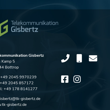
kommunikation Gisbertz
s Kamp 5
4 Bottrop
:
+49 2045 9970239
: +49 2045 857172
l:
+49 178 8141277
gisbertz@tk-gisbertz.de
tk-gisbertz.de