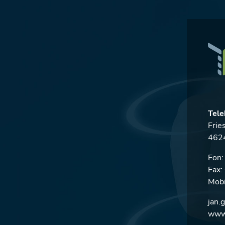
Tele
Frie
4624
Fon
Fax
Mobi
jan.
www.