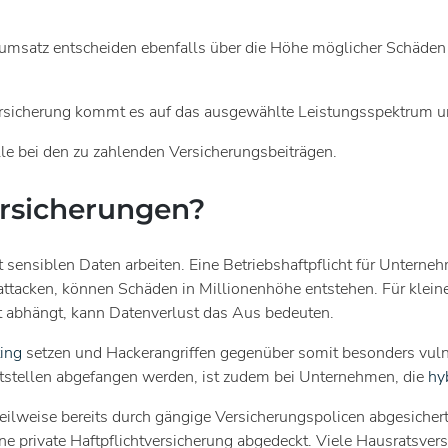
oumsatz entscheiden ebenfalls über die Höhe möglicher Schäden
sicherung kommt es auf das ausgewählte Leistungsspektrum und 
lle bei den zu zahlenden Versicherungsbeiträgen.
ersicherungen?
 sensiblen Daten arbeiten. Eine Betriebshaftpflicht für Unterneh
attacken, können Schäden in Millionenhöhe entstehen. Für klei
t abhängt, kann Datenverlust das Aus bedeuten.
ing
setzen und Hackerangriffen gegenüber somit besonders vulne
ttstellen abgefangen werden, ist zudem bei Unternehmen, die
hy
eilweise bereits durch gängige Versicherungspolicen abgesichert
eine private Haftpflichtversicherung abgedeckt. Viele Hausratsve