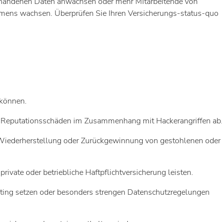
rhandenen Daten anwachsen oder mehr Mitarbeitende von
hmens wachsen. Überprüfen Sie Ihren Versicherungs-status-quo
 können.
h Reputationsschäden im Zusammenhang mit Hackerangriffen ab
r Wiederherstellung oder Zurückgewinnung von gestohlenen oder
vate oder betriebliche Haftpflichtversicherung leisten.
ting setzen oder besonders strengen Datenschutzregelungen