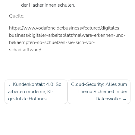
der Hacker:innen schulen.
Quelle:
https://www.vodafone.de/business/featured/digitales-
business/digitaler-arbeitsplatz/malware-erkennen-und-
bekaempfen-so-schuetzen-sie-sich-vor-
schadsoftware/
Kundenkontakt 4.0: So
Cloud-Security: Alles zum
Beitragsnavigation
arbeiten moderne, KI-
Thema Sicherheit in der
gestützte Hotlines
Datenwolke