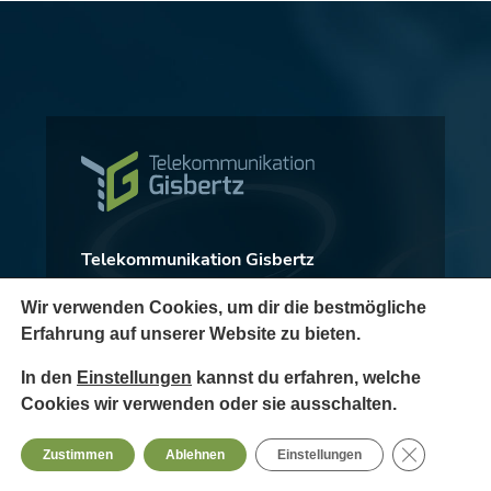
Telekommunikation Gisbertz
Fries Kamp 5
Wir verwenden Cookies, um dir die bestmögliche
46244 Bottrop
Erfahrung auf unserer Website zu bieten.
Fon:
+49 2045 9970239
In den
Einstellungen
kannst du erfahren, welche
Fax: +49 2045 857172
Cookies wir verwenden oder sie ausschalten.
Mobil:
+49 178 8141277
jan.gisbertz@tk-gisbertz.de
GDPR Cooki
Zustimmen
Ablehnen
Einstellungen
www.tk-gisbertz.de