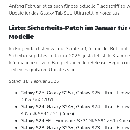
Anfang Februar ist es auch für das aktuelle Flaggschiff so w
Update für das Galaxy Tab S11 Ultra rollt in Korea aus.
Liste: Sicherheits-Patch im Januar für
Modelle
Im Folgenden listen wir die Geräte auf, für die der Roll-ou
Sicherheitsupdates im Januar 2026 gestartet ist. In Klamme
Informationen – zum Beispiel zur ersten Release-Region od
Teil eines größeren Updates sind.
Stand: 18. Februar 2026
Galaxy S25,
Galaxy S25+,
Galaxy S25 Ultra –
Firmw
S93xBXXS7BYLR
Galaxy S24, Galaxy S24+, Galaxy S24 Ultra
– Firmw
S92xNKSS4CZA1 (Korea)
Galaxy S24 FE
– Firmware: S721NKSS9CZA1 (Korea
Galaxy S23, Galaxy S23+, Galaxy S23 Ultra
– Firmw