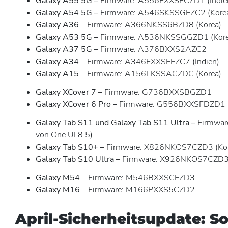
Galaxy A55 5G –
Firmware: A556EXXSECZD1 (Indie
Galaxy A54 5G –
Firmware: A546SKSSGEZC2 (Kore
Galaxy A36
– Firmware: A366NKSS6BZD8 (Korea)
Galaxy A53 5G –
Firmware: A536NKSSGGZD1 (Kore
Galaxy A37 5G –
Firmware: A376BXXS2AZC2
Galaxy A34
– Firmware: A346EXXSEEZC7 (Indien)
Galaxy A15
– Firmware: A156LKSSACZDC (Korea)
Galaxy XCover 7 –
Firmware: G736BXXSBGZD1
Galaxy XCover 6 Pro –
Firmware: G556BXXSFDZD1 (
Galaxy Tab S11 und Galaxy Tab S11 Ultra –
Firmware:
von One UI 8.5)
Galaxy Tab S10+ –
Firmware: X826NKOS7CZD3 (Kor
Galaxy Tab S10 Ultra –
Firmware: X926NKOS7CZD3 
Galaxy M54
– Firmware: M546BXXSCEZD3
Galaxy M16
– Firmware: M166PXXS5CZD2
April-Sicherheitsupdate: So