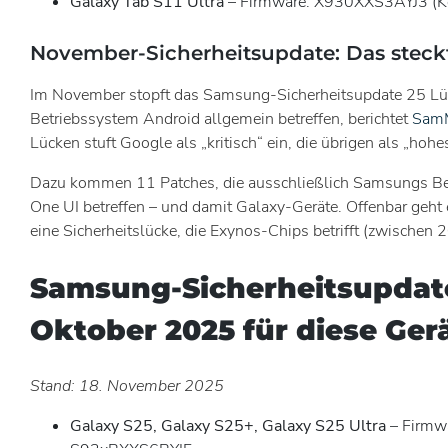
Galaxy Tab S11 Ultra
– Firmware: X930XXS3AYJ3 (K
November-Sicherheitsupdate: Das steckt
Im November stopft das Samsung-Sicherheitsupdate 25 Lüc
Betriebssystem Android allgemein betreffen, berichtet
SamM
Lücken stuft Google als „kritisch“ ein, die übrigen als „hohes
Dazu kommen 11 Patches, die ausschließlich Samsungs Be
One UI betreffen – und damit Galaxy-Geräte. Offenbar geh
eine Sicherheitslücke, die Exynos-Chips betrifft (zwischen
Samsung-Sicherheitsupdat
Oktober 2025 für diese Ger
Stand: 18. November 2025
Galaxy S25, Galaxy S25+, Galaxy S25 Ultra
– Firmw