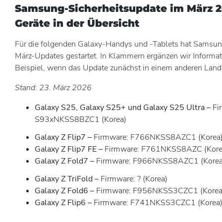
Samsung-Sicherheitsupdate im März 2
Geräte in der Übersicht
Für die folgenden Galaxy-Handys und -Tablets hat Samsun
März-Updates gestartet. In Klammern ergänzen wir Informa
Beispiel, wenn das Update zunächst in einem anderen Land 
Stand: 23. März 2026
Galaxy S25, Galaxy S25+ und Galaxy S25 Ultra –
Fi
S93xNKSS8BZC1 (Korea)
Galaxy Z Flip7 –
Firmware: F766NKSS8AZC1 (Korea
Galaxy Z Flip7 FE –
Firmware: F761NKSS8AZC (Kore
Galaxy Z Fold7 –
Firmware: F966NKSS8AZC1 (Korea
Galaxy Z TriFold –
Firmware: ? (Korea)
Galaxy Z Fold6 –
Firmware: F956NKSS3CZC1 (Korea
Galaxy Z Flip6 –
Firmware: F741NKSS3CZC1 (Korea