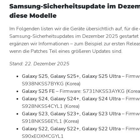
Samsung-Sicherheitsupdate im Dezem
diese Modelle
Im Folgenden listen wir die Geräte übersichtlich auf, für die
Samsung-Sicherheitsupdates im Dezember 2025 gestartet i
ergänzen wir Informationen – zum Beispiel zur ersten Rele
wenn die Patches Teil eines größeren Updates sind.
Stand: 22. Dezember 2025
Galaxy S25, Galaxy S25+, Galaxy S25 Ultra
– Firmw
S938NKSS7BYKG (Korea)
Galaxy S25 FE
– Firmware: S731NKSS3AYKG (Korea
Galaxy S24, Galaxy S24+, Galaxy S24 Ultra
– Firmw
S928NKSS4CYL1 (Korea)
Galaxy S23, Galaxy S23+, Galaxy S23 Ultra
– Firmw
S918NKSS6EYL1 (Korea)
Galaxy S22, Galaxy S22+, Galaxy S22 Ultra
– Firmw
S90xEOXMCGYL1