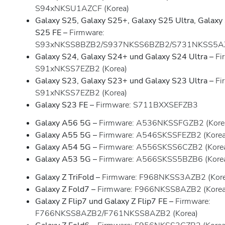
S94xNKSU1AZCF (Korea)
Galaxy S25, Galaxy S25+, Galaxy S25 Ultra, Galaxy
S25 FE –
Firmware:
S93xNKSS8BZB2/S937NKSS6BZB2/S731NKSS5AZB
Galaxy S24, Galaxy S24+ und Galaxy S24 Ultra –
Fi
S91xNKSS7EZB2 (Korea)
Galaxy S23, Galaxy S23+ und Galaxy S23 Ultra –
Fi
S91xNKSS7EZB2 (Korea)
Galaxy S23 FE –
Firmware: S711BXXSEFZB3
Galaxy A56 5G –
Firmware: A536NKSSFGZB2 (Kore
Galaxy A55 5G –
Firmware: A546SKSSFEZB2 (Korea
Galaxy A54 5G –
Firmware: A556SKSS6CZB2 (Kore
Galaxy A53 5G –
Firmware: A566SKSS5BZB6 (Kore
Galaxy Z TriFold –
Firmware: F968NKSS3AZB2 (Kore
Galaxy Z Fold7 –
Firmware: F966NKSS8AZB2 (Korea
Galaxy Z Flip7 und Galaxy Z Flip7 FE –
Firmware:
F766NKSS8AZB2/F761NKSS8AZB2 (Korea)