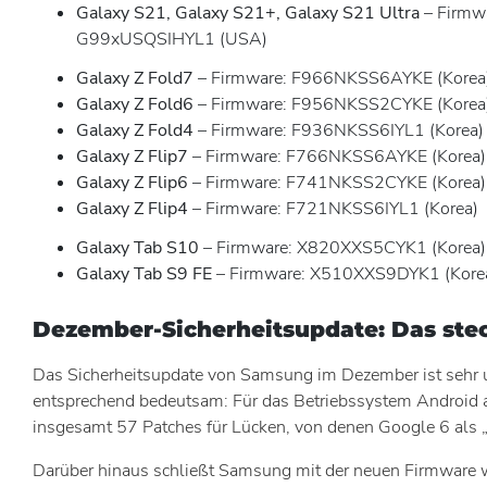
Galaxy S21, Galaxy S21+, Galaxy S21 Ultra
– Firmw
G99xUSQSIHYL1 (USA)
Galaxy Z Fold7
– Firmware: F966NKSS6AYKE (Korea
Galaxy Z Fold6
– Firmware: F956NKSS2CYKE (Korea
Galaxy Z Fold4
– Firmware: F936NKSS6IYL1 (Korea)
Galaxy Z Flip7
– Firmware: F766NKSS6AYKE (Korea)
Galaxy Z Flip6
– Firmware: F741NKSS2CYKE (Korea)
Galaxy Z Flip4
– Firmware: F721NKSS6IYL1 (Korea)
Galaxy Tab S10
– Firmware: X820XXS5CYK1 (Korea)
Galaxy Tab S9 FE
– Firmware: X510XXS9DYK1 (Kore
Dezember-Sicherheitsupdate: Das stec
Das Sicherheitsupdate von Samsung im Dezember ist sehr 
entsprechend bedeutsam: Für das Betriebssystem Android all
insgesamt 57 Patches für Lücken, von denen Google 6 als „kr
Darüber hinaus schließt Samsung mit der neuen Firmware w