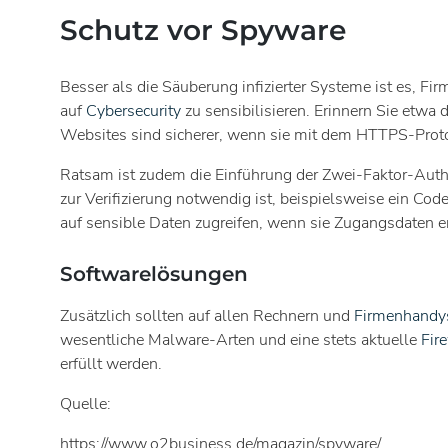
Schutz vor Spyware
Besser als die Säuberung infizierter Systeme ist es, Fi
auf
Cybersecurity
zu sensibilisieren. Erinnern Sie etw
Websites sind sicherer, wenn sie mit dem HTTPS-Protok
Ratsam ist zudem die Einführung der Zwei-Faktor-Authen
zur Verifizierung notwendig ist, beispielsweise ein Co
auf sensible Daten zugreifen, wenn sie Zugangsdaten e
Softwarelösungen
Zusätzlich sollten auf allen Rechnern und
Firmenhandy
wesentliche Malware-Arten und eine stets aktuelle
Fir
erfüllt werden.
Quelle:
https://www.o2business.de/magazin/spyware/