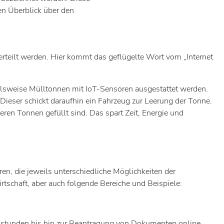
en Überblick über den
verteilt werden. Hier kommt das geflügelte Wort vom „Internet
pielsweise Mülltonnen mit IoT-Sensoren ausgestattet werden.
ieser schickt daraufhin ein Fahrzeug zur Leerung der Tonne.
eren Tonnen gefüllt sind. Das spart Zeit, Energie und
en, die jeweils unterschiedliche Möglichkeiten der
rtschaft, aber auch folgende Bereiche und Beispiele:
hstunden bis hin zur Beantragung von Dokumenten online.