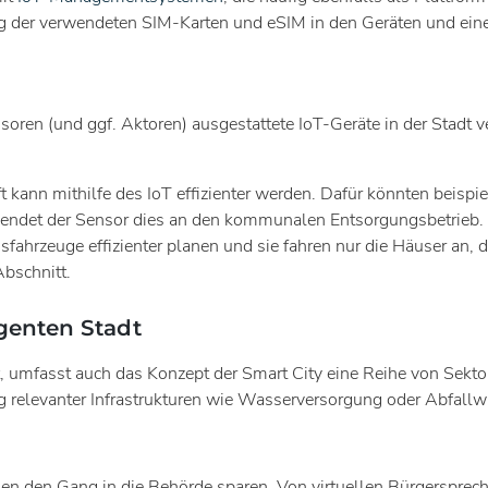
ng der verwendeten SIM-Karten und eSIM in den Geräten und ein
soren (und ggf. Aktoren) ausgestattete IoT-Geräte in der Stadt 
ft kann mithilfe des IoT effizienter werden. Dafür könnten beis
endet der Sensor dies an den kommunalen Entsorgungsbetrieb. D
ahrzeuge effizienter planen und sie fahren nur die Häuser an, d
Abschnitt.
igenten Stadt
 umfasst auch das Konzept der Smart City eine Reihe von Sektor
g relevanter Infrastrukturen wie Wasserversorgung oder Abfallwi
n den Gang in die Behörde sparen. Von virtuellen Bürgersprec