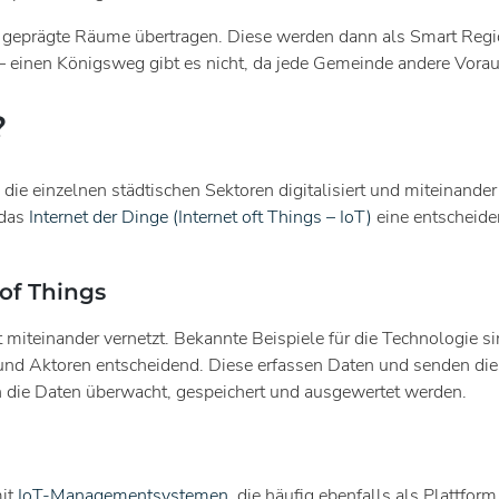
ch geprägte Räume übertragen. Diese werden dann als Smart Reg
– einen Königsweg gibt es nicht, da jede Gemeinde andere Vora
?
 einzelnen städtischen Sektoren digitalisiert und miteinander v
 das
Internet der Dinge (Internet oft Things – IoT)
eine entscheiden
of Things
et miteinander vernetzt. Bekannte Beispiele für die Technolog
n und Aktoren entscheidend. Diese erfassen Daten und senden die
n die Daten überwacht, gespeichert und ausgewertet werden.
mit
IoT-Managementsystemen
, die häufig ebenfalls als Plattfor