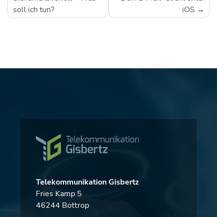
Beitragsnavigation
soll ich tun?
iOS
Telekommunikation Gisbertz
Fries Kamp 5
46244 Bottrop