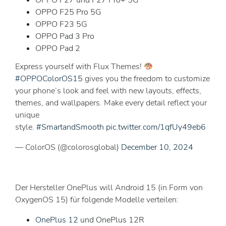
OPPO F25 Pro 5G
OPPO F23 5G
OPPO Pad 3 Pro
OPPO Pad 2
Express yourself with Flux Themes!
#OPPOColorOS15
gives you the freedom to customize
your phone’s look and feel with new layouts, effects,
themes, and wallpapers. Make every detail reflect your
unique
style.
#SmartandSmooth
pic.twitter.com/1qfUy49eb6
— ColorOS (@colorosglobal)
December 10, 2024
Der Hersteller OnePlus will Android 15 (in Form von
OxygenOS 15) für folgende Modelle verteilen:
OnePlus 12
und OnePlus 12R