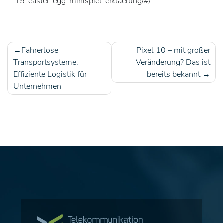
15-easter-egg-minispiel-erklaerung/#/
Fahrerlose
Pixel 10 – mit großer
Beitragsnavigation
Transportsysteme:
Veränderung? Das ist
Effiziente Logistik für
bereits bekannt
Unternehmen