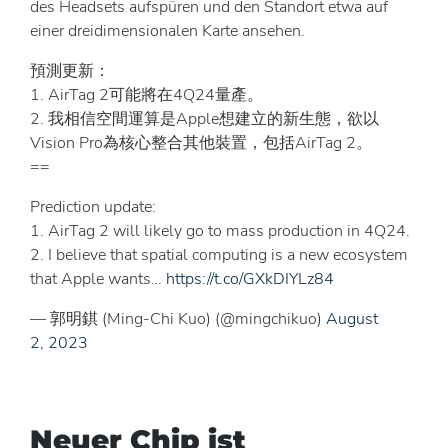
des Headsets aufspüren und den Standort etwa auf
einer dreidimensionalen Karte ansehen.
預測更新：
1. AirTag 2可能將在4Q24量產。
2. 我相信空間運算是Apple想建立的新生態，欲以
Vision Pro為核心整合其他裝置，包括AirTag 2。
==
Prediction update:
1. AirTag 2 will likely go to mass production in 4Q24.
2. I believe that spatial computing is a new ecosystem
that Apple wants…
https://t.co/GXkDIYLz84
— 郭明錤 (Ming-Chi Kuo) (@mingchikuo)
August
2, 2023
Neuer Chip ist