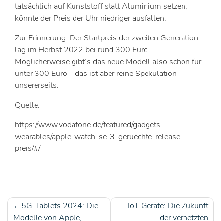
tatsächlich auf Kunststoff statt Aluminium setzen,
könnte der Preis der Uhr niedriger ausfallen.
Zur Erinnerung: Der Startpreis der zweiten Generation
lag im Herbst 2022 bei rund 300 Euro.
Möglicherweise gibt’s das neue Modell also schon für
unter 300 Euro – das ist aber reine Spekulation
unsererseits.
Quelle:
https://www.vodafone.de/featured/gadgets-
wearables/apple-watch-se-3-geruechte-release-
preis/#/
5G-Tablets 2024: Die
IoT Geräte: Die Zukunft
Beitragsnavigation
Modelle von Apple,
der vernetzten