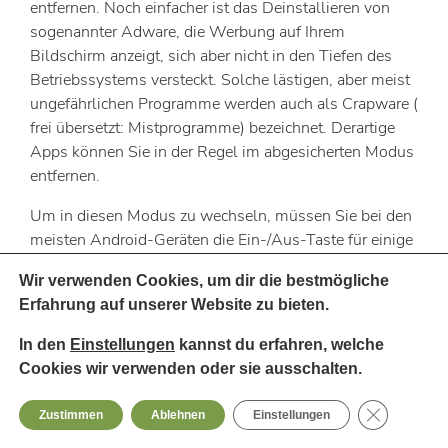
entfernen. Noch einfacher ist das Deinstallieren von
sogenannter Adware, die Werbung auf Ihrem
Bildschirm anzeigt, sich aber nicht in den Tiefen des
Betriebssystems versteckt. Solche lästigen, aber meist
ungefährlichen Programme werden auch als Crapware (
frei übersetzt: Mistprogramme) bezeichnet. Derartige
Apps können Sie in der Regel im abgesicherten Modus
entfernen.
Um in diesen Modus zu wechseln, müssen Sie bei den
meisten Android-Geräten die Ein-/Aus-Taste für einige
Sekunden gedrückt halten. Danach bestätigen Sie die
Wir verwenden Cookies, um dir die bestmögliche
Rückfrage, dass Sie einen Neustart im abgesicherten
Erfahrung auf unserer Website zu bieten.
Modus wünschen und wechseln nach dem Neustart in
die Einstellungen und dort in die App-Übersicht. Hier
In den
Einstellungen
kannst du erfahren, welche
können Sie das Programm dann entfernen. Hat die App
Cookies wir verwenden oder sie ausschalten.
Administrationsrechte auf Ihrem Handy, müssen Sie ihr
diese Rechte noch vor der Deinstallation im Menü für
GDPR Cooki
Zustimmen
Ablehnen
Einstellungen
Sicherheitsfunktionen entziehen.