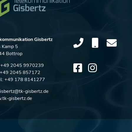
kommunikation Gisbertz
s Kamp 5
4 Bottrop
:
+49 2045 9970239
: +49 2045 857172
l:
+49 178 8141277
gisbertz@tk-gisbertz.de
tk-gisbertz.de