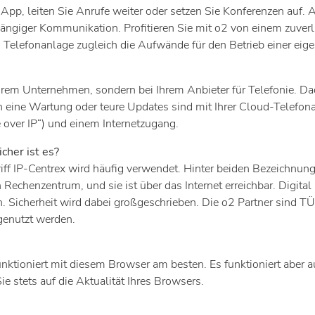
App, leiten Sie Anrufe weiter oder setzen Sie Konferenzen auf. 
hängiger Kommunikation. Profitieren Sie mit o2 von einem zuver
 Telefonanlage zugleich die Aufwände für den Betrieb einer eig
Ihrem Unternehmen, sondern bei Ihrem Anbieter für Telefonie. Da
eine Wartung oder teure Updates sind mit Ihrer Cloud-Telefonanla
 over IP“) und einem Internetzugang.
cher ist es?
ff IP-Centrex wird häufig verwendet. Hinter beiden Bezeichnunge
n Rechenzentrum, und sie ist über das Internet erreichbar. Digit
Sicherheit wird dabei großgeschrieben. Die o2 Partner sind TÜV 
genutzt werden.
nktioniert mit diesem Browser am besten. Es funktioniert aber au
 stets auf die Aktualität Ihres Browsers.