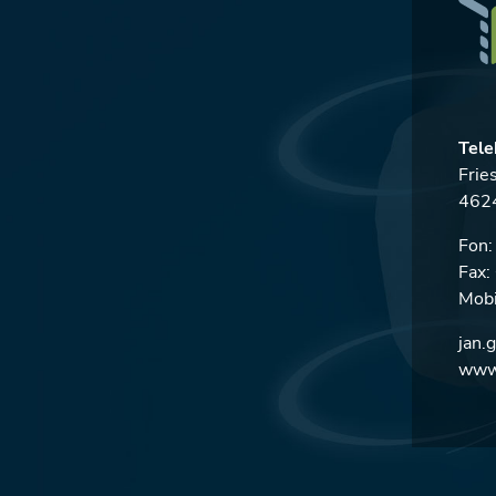
Tele
Frie
4624
Fon
Fax
Mobi
jan.
www.