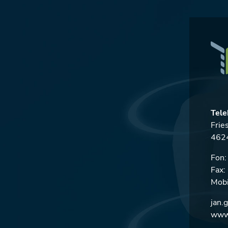
Tele
Frie
4624
Fon
Fax
Mobi
jan.
www.