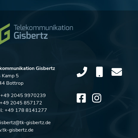
kommunikation Gisbertz
s Kamp 5
4 Bottrop
:
+49 2045 9970239
: +49 2045 857172
l:
+49 178 8141277
gisbertz@tk-gisbertz.de
tk-gisbertz.de