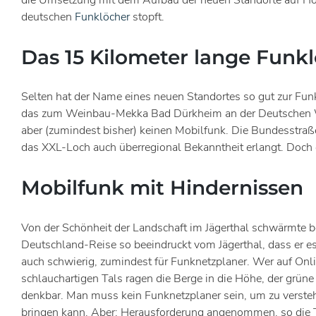
die Umsetzung mit dem Aufbau der neuen Standorte auf Hoc
deutschen
Funklöcher
stopft.
Das 15 Kilometer lange Funk
Selten hat der Name eines neuen Standortes so gut zur Fun
das zum Weinbau-Mekka Bad Dürkheim an der Deutschen Weins
aber (zumindest bisher) keinen Mobilfunk. Die Bundesstraße
das XXL-Loch auch überregional Bekanntheit erlangt. Doch 
Mobilfunk mit Hindernissen
Von der Schönheit der Landschaft im Jägerthal schwärmte b
Deutschland-Reise so beeindruckt vom Jägerthal, dass er es
auch schwierig, zumindest für Funknetzplaner. Wer auf Online
schlauchartigen Tals ragen die Berge in die Höhe, der grü
denkbar. Man muss kein Funknetzplaner sein, um zu verste
bringen kann. Aber: Herausforderung angenommen, so die