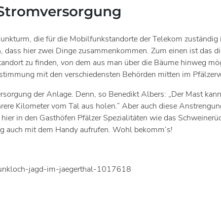
 Stromversorgung
nkturm, die für die Mobilfunkstandorte der Telekom zuständig i
ran, dass hier zwei Dinge zusammenkommen. Zum einen ist das di
andort zu finden, von dem aus man über die Bäume hinweg mögli
stimmung mit den verschiedensten Behörden mitten im Pfälzer
rsorgung der Anlage. Denn, so Benedikt Albers: „Der Mast kann 
rere Kilometer vom Tal aus holen.“ Aber auch diese Anstrengung
 hier in den Gasthöfen Pfälzer Spezialitäten wie das Schweinerüc
ftig auch mit dem Handy aufrufen. Wohl bekomm’s!
e-funkloch-jagd-im-jaegerthal-1017618