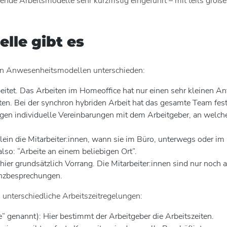
e Arbeitsmodelle sehr kurzfristig eingeführt – mit teils großem
lle gibt es
hen Anwesenheitsmodellen unterschieden:
itet. Das Arbeiten im Homeoffice hat nur einen sehr kleinen Ant
en. Bei der synchron hybriden Arbeit hat das gesamte Team fest
ngegen individuelle Vereinbarungen mit dem Arbeitgeber, an welc
lein die Mitarbeiter:innen, wann sie im Büro, unterwegs oder i
so: “Arbeite an einem beliebigen Ort”.
ier grundsätzlich Vorrang. Die Mitarbeiter:innen sind nur noc
nzbesprechungen.
unterschiedliche Arbeitszeitregelungen:
“ genannt): Hier bestimmt der Arbeitgeber die Arbeitszeiten.