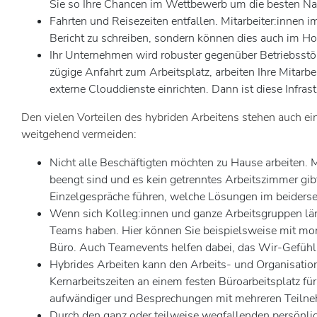
Sie so Ihre Chancen im Wettbewerb um die besten N
Fahrten und Reisezeiten entfallen. Mitarbeiter:innen
Bericht zu schreiben, sondern können dies auch im Ho
Ihr Unternehmen wird robuster gegenüber Betriebsstör
zügige Anfahrt zum Arbeitsplatz, arbeiten Ihre Mitarbe
externe Clouddienste einrichten. Dann ist diese Infrast
Den vielen Vorteilen des hybriden Arbeitens stehen auch ei
weitgehend vermeiden:
Nicht alle Beschäftigten möchten zu Hause arbeiten
beengt sind und es kein getrenntes Arbeitszimmer gibt
Einzelgespräche führen, welche Lösungen im beidersei
Wenn sich Kolleg:innen und ganze Arbeitsgruppen läng
Teams haben. Hier können Sie beispielsweise mit mona
Büro. Auch Teamevents helfen dabei, das Wir-Gefühl 
Hybrides Arbeiten kann den Arbeits- und Organisation
Kernarbeitszeiten an einem festen Büroarbeitsplatz fü
aufwändiger und Besprechungen mit mehreren Teilneh
Durch den ganz oder teilweise wegfallenden persönlich