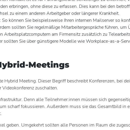
en erbringen, ohne diese zu erfassen. Dies kann bei den betroff
el zu einem anderen Arbeitgeber oder längerer Krankheit.
 So können Sie beispielsweise Ihren internen Mailserver so ko
dem sollten Sie regelmäßige Mitarbeitergespräche führen, um Üb
hen Arbeitsplatzcomputern am Firmensitz zusätzlich zu Telearbe
ier sollten Sie über günstigere Modelle wie Workplace-as-a-Ser
Hybrid-Meetings
te Hybrid Meeting. Dieser Begriff beschreibt Konferenzen, bei 
r Videokonferenz zuschalten.
nfrastruktur. Denn alle Teilnehmer:innen müssen sich gegenseit
um scharf fokussieren. Außerdem muss sie das Gesamtbild in ei
.
el geben. Umgekehrt sollten alle Personen im Raum die zugesch