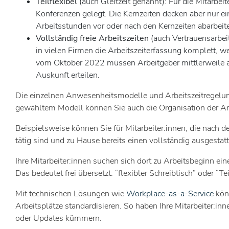
Teilflexibel
(auch Gleitzeit genannt): Für die Mitarbei
Konferenzen gelegt. Die Kernzeiten decken aber nur ei
Arbeitsstunden vor oder nach den Kernzeiten abarbeit
Vollständig freie Arbeitszeiten
(auch Vertrauensarbeit
in vielen Firmen die Arbeitszeiterfassung komplett, w
vom Oktober 2022 müssen Arbeitgeber mittlerweile auc
Auskunft erteilen.
Die einzelnen Anwesenheitsmodelle und Arbeitszeitregelung
gewähltem Modell können Sie auch die Organisation der Ar
Beispielsweise können Sie für Mitarbeiter:innen, die nach de
tätig sind und zu Hause bereits einen vollständig ausgestat
Ihre Mitarbeiter:innen suchen sich dort zu Arbeitsbeginn e
Das bedeutet frei übersetzt: “flexibler Schreibtisch” oder “Te
Mit technischen Lösungen wie
Workplace-as-a-Service
könn
Arbeitsplätze standardisieren. So haben Ihre Mitarbeiter:
oder Updates kümmern.