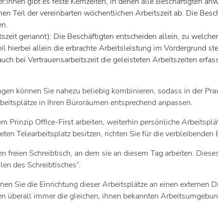
ter:innen gibt es feste Kernzeiten, in denen alle Beschäftigten a
nen Teil der vereinbarten wöchentlichen Arbeitszeit ab. Die Besc
en.
szeit genannt): Die Beschäftigten entscheiden allein, zu welchen
eil hierbei allein die erbrachte Arbeitsleistung im Vordergrund 
h bei Vertrauensarbeitszeit die geleisteten Arbeitszeiten erfa
en können Sie nahezu beliebig kombinieren, sodass in der Praxi
beitsplätze in Ihren Büroräumen entsprechend anpassen.
m Prinzip Office-First arbeiten, weiterhin persönliche Arbeitsplä
teten Telearbeitsplatz besitzen, richten Sie für die verbleibend
inen freien Schreibtisch, an dem sie an diesem Tag arbeiten. Di
ilen des Schreibtisches”.
en Sie die Einrichtung dieser Arbeitsplätze an einen externen 
innen überall immer die gleichen, ihnen bekannten Arbeitsumgeb