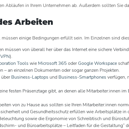
den Abläufen in Ihrem Unternehmen ab. Außerdem sollten Sie da
des Arbeiten
 müssen einige Bedingungen erfüllt sein. Im Einzelnen sind dies
nen müssen von überall her über das Internet eine sichere Verbi
(
VPN
).
boration Tools
wie
Microsoft 365
oder
Google Workspace
schaf
en – an einzelnen Dokumenten oder sogar ganzen Projekten.
n über
Business-Laptops
und
Business-Smartphones
verfügen, m
ine festen Präsenztage gibt, an denen alle Mitarbeiter:innen im
iten von zu Hause aus sollten sie Ihren Mitarbeiter:innen normg
sicherheit und Gesundheitsschutz erfüllen wie Arbeitsplätze in d
Beleuchtung sowie die Ergonomie von Schreibtisch und Bürostuh
dschirm- und Büroarbeitsplätze – Leitfaden für die Gestaltung“ 