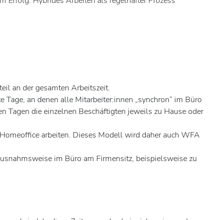
 Erfolg. Hybrides Arbeiten als regelhafter Prozess
eil an der gesamten Arbeitszeit.
e Tage, an denen alle Mitarbeiter:innen „synchron“ im Büro
hen Tagen die einzelnen Beschäftigten jeweils zu Hause oder
m Homeoffice arbeiten. Dieses Modell wird daher auch WFA
h ausnahmsweise im Büro am Firmensitz, beispielsweise zu