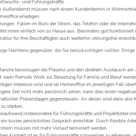
achwuchs- und Führungskräfte.
 im Außendienst müssen nach einem Kundentermin in Wohnortnähe 
meoffice erledigen.
ungen. Fallen im Büro der Strom, das Telefon oder die Internet
iter:innen einfach von zu Hause aus. Besonders gut funktioniert 
ruktur für Ihre Beschäftigten auch weiterhin störungsfrei erreichb
nige Nachteile gegenüber, die Sie berücksichtigen sollten. Eini
. Manche bevorzugen die Präsenz und den direkten Austausch am
, kann Remote Work zur Belastung für Familie und Beruf werden. 
tigen Interesse sind und ob Homeoffice im jeweiligen Fall überh
ere Zeit nicht mehr persönlich sehen, kann dies einen negative
tlichen Präsenztagen gegensteuern. An denen sind dann alle Ko
zu stärken.
saufwand insbesondere für Führungskräfte und Projektleiter:inn
r ein kurzes persönliches Gespräch erreichbar. Durch flexible 
mern müssen mit mehr Vorlauf terminiert werden.
en Kontakt ist es für Führungskräfte schwieriger zu erkennen, w