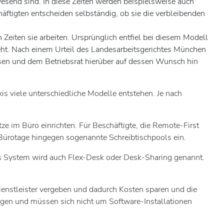
nwesend sind. In diese Zeiten werden beispielsweise auch
häftigten entscheiden selbständig, ob sie die verbleibenden
 Zeiten sie arbeiten. Ursprünglich entfiel bei diesem Modell
steht. Nach einem Urteil des Landesarbeitsgerichtes München
ssen und dem Betriebsrat hierüber auf dessen Wunsch hin
s viele unterschiedliche Modelle entstehen. Je nach
tze im Büro einrichten. Für Beschäftigte, die Remote-First
en Bürotage hingegen sogenannte Schreibtischpools ein.
eses System wird auch Flex-Desk oder Desk-Sharing genannt.
Dienstleister vergeben und dadurch Kosten sparen und die
ungen und müssen sich nicht um Software-Installationen