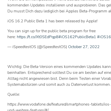
kommenden Updates installieren und ausprobieren. Das geht
Du musst Dich dazu lediglich bei Apples Beta-Programm al
iOS 16.2 Public Beta 1 has been released by Apple!
You can sign up for the public beta program for free
here:
https://t.co/Xt0SEdPqp8
#iOS162PublicBeta1
#iOS16
— iSpeedtestOS (@iSpeedtestOS)
October 27, 2022
Wichtig: Die Beta-Version eines kommenden Updates kann 
beinhalten. Entsprechend solltest Du sie am besten auf ein
Alltag nicht angewiesen bist. Denn beim Testen einer Vorab
Systemabstürzen und somit auch zu Datenverlust kommen.
Quelle:
https://www.vodafone.de/featured/smartphones-tablets/ios-
und-weitere-features/#/