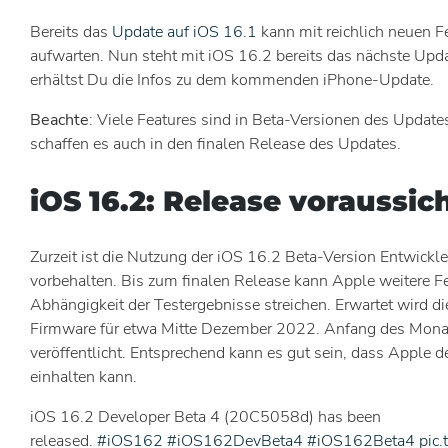
Bereits das
Update auf iOS 16.1
kann mit reichlich neuen 
aufwarten. Nun steht mit iOS 16.2 bereits das nächste Updat
erhältst Du die Infos zu dem kommenden iPhone-Update.
Beachte
: Viele Features sind in Beta-Versionen des Updates
schaffen es auch in den finalen Release des Updates.
iOS 16.2: Release voraussic
Zurzeit ist die Nutzung der iOS 16.2 Beta-Version Entwickle
vorbehalten. Bis zum finalen Release kann Apple weitere Fe
Abhängigkeit der Testergebnisse streichen. Erwartet wird di
Firmware für etwa Mitte Dezember 2022. Anfang des Monats
veröffentlicht. Entsprechend kann es gut sein, dass Apple
einhalten kann.
iOS 16.2 Developer Beta 4 (20C5058d) has been
released.
#iOS162
#iOS162DevBeta4
#iOS162Beta4
pic