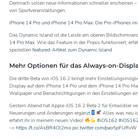
Demnach sollen neue Informationen schneller erscheinen –
von Sportveranstaltungen.
iPhone 14 Pro und iPhone 14 Pro Max: Die Pro-iPhones i
Das Dynamic Island ist die Leiste am oberen Bildschirmra
14 Pro Max
. Wie das Feature in der Praxis funktioniert, erf
speziellen
featured-Artikel zum Dynamic Island
.
Mehr Optionen für das Always-on-Displ
Die dritte Beta von iOS 16.2 bringt mehr Einstellungsmögl
Display auf dem iPhone 14 Pro und dem iPhone 14 Pro Max.
Wallpaper und Benachrichtigungen in den Einstellungen ei
Gestern Abend hat Apple iOS 16.2 Beta 2 für Entwickler ver
Neuerungen und Änderungen ergänzt
Alles was neu is
erfahrt ihr in meinem neuen Video!
#iOS162
#iOS16
–>
https://t.co/AsBR4Ol2mo
pic.twitter.com/pao5pFURvW