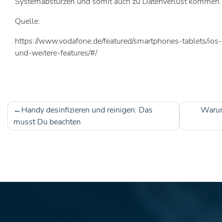
Systemabstürzen und somit auch zu Datenverlust kommen.
Quelle:
https://www.vodafone.de/featured/smartphones-tablets/ios-
und-weitere-features/#/
Handy desinfizieren und reinigen: Das
Warum 
Beitragsnavigation
musst Du beachten