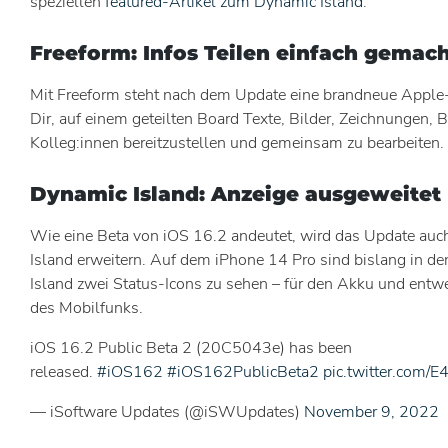
speziellen
featured-Artikel zum Dynamic Island
.
Freeform: Infos Teilen einfach gemac
Mit Freeform steht nach dem Update eine brandneue Apple-
Dir, auf einem geteilten Board Texte, Bilder, Zeichnungen, 
Kolleg:innen bereitzustellen und gemeinsam zu bearbeiten.
Dynamic Island: Anzeige ausgeweitet
Wie eine Beta von iOS 16.2 andeutet, wird das Update auc
Island erweitern. Auf dem iPhone 14 Pro sind bislang in d
Island zwei Status-Icons zu sehen – für den Akku und ent
des Mobilfunks.
iOS 16.2 Public Beta 2 (20C5043e) has been
released.
#iOS162
#iOS162PublicBeta2
pic.twitter.com/
— iSoftware Updates (@iSWUpdates)
November 9, 2022