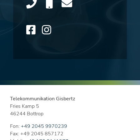
Telekommunikation Gisbertz
Fries Kamp 5
46244 Bottrop
Fon:
+49 2045 9970239
Fax: +49 2045 857172