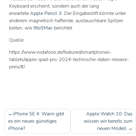
Keyboard erscheint, sondern auch der lang
erwartete
Apple Pencil 3
. Der Eingabestift könnte unter
anderem magnetisch haftende, austauschbare Spitzen
bieten, wie
9to5Mac
berichtet.
Quelle:
https://www.vodafone.de/featured/smartphones-
tablets/apple-ipad-pro-2024-technische-daten-release-
preis/#/
iPhone SE 4: Wann gibt
Apple Watch 10: Das
Beitragsnavigation
es ein neues günstiges
wissen wir bereits zum
iPhone?
neuen Modell