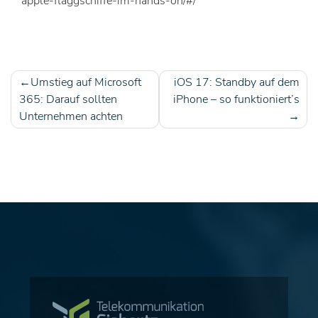
apple-flaggschiffe-im-hands-on/#/
Umstieg auf Microsoft
iOS 17: Standby auf dem
Beitragsnavigation
365: Darauf sollten
iPhone – so funktioniert’s
Unternehmen achten