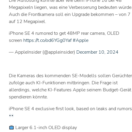
Die Auflösung könnte aber wie beim iPhone 16 bei 48
Megapixeln liegen, was eine Verbesserung bedeuten würde
Auch die Frontkamera soll ein Upgrade bekommen – von 7
auf 12 Megapixel.
iPhone SE 4 rumored to get 48MP rear camera, OLED
screen
https://t.co/od6YGg0Yaf
#Apple
— AppleInsider (@appleinsider)
December 10, 2024
Die Kameras des kommenden SE-Modells sollen Gerüchte
zufolge auch KI-Funktionen mitbringen. Die Frage ist
allerdings, welche KI-Features Apple seinem Budget-Gerät
spendieren könnte.
iPhone SE 4 exclusive first look, based on leaks and rumor
Larger 6.1-inch OLED display