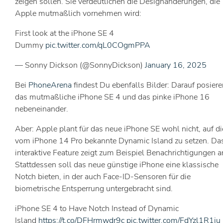
zeigen sollen. Sie verdeutlichen die Designänderungen, die
Apple mutmaßlich vornehmen wird:
First look at the iPhone SE 4
Dummy
pic.twitter.com/qL0COgmPPA
— Sonny Dickson (@SonnyDickson)
January 16, 2025
Bei
PhoneArena
findest Du ebenfalls Bilder: Darauf posiere
das mutmaßliche iPhone SE 4 und das pinke iPhone 16
nebeneinander.
Aber: Apple plant für das neue iPhone SE wohl nicht, auf di
vom iPhone 14 Pro bekannte Dynamic Island zu setzen. Da
interaktive Feature zeigt zum Beispiel Benachrichtigungen a
Stattdessen soll das neue günstige iPhone eine klassische
Notch bieten, in der auch Face-ID-Sensoren für die
biometrische Entsperrung untergebracht sind.
iPhone SE 4 to Have Notch Instead of Dynamic
Island
https://t.co/DFHrmwdr9c
pic.twitter.com/FdYzl1R1ju