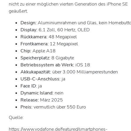
nicht zu einer möglichen vierten Generation des iPhone SE
geäußert.
Design:
Aluminiumrahmen und Glas, kein Homebutt
Display:
6,1 Zoll, 60 Hertz, OLED
Rückkamera:
48 Megapixel
Frontkamera:
12 Megapixel
Chip:
Apple A18
Speicherplatz:
8 Gigabyte
Betriebssystem ab Werk:
iOS 18
Akkukapazität:
über 3.000 Milliamperestunden
USB-C-Anschluss:
ja
Face ID
: ja
Dynamic Island:
nein
Release:
März 2025
Preis:
vermutlich über 550 Euro
Quelle:
https://www.vodafone.de/featured/smartphones-