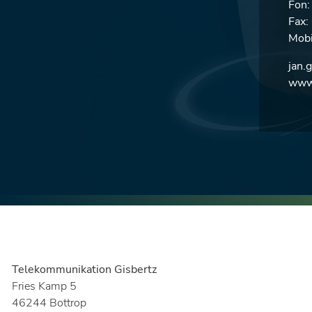
Fon
Fax
Mobi
jan.
www.
Telekommunikation Gisbertz
Fries Kamp 5
46244 Bottrop