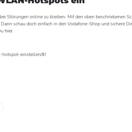
e WLAN-Hotspots ein
ei Störungen online zu bleiben. Mit den oben beschriebenen Sc
? Dann schau doch einfach in den Vodafone-Shop und sichere Dir
 Du
hier
.
-hotspot-einstellen/#/