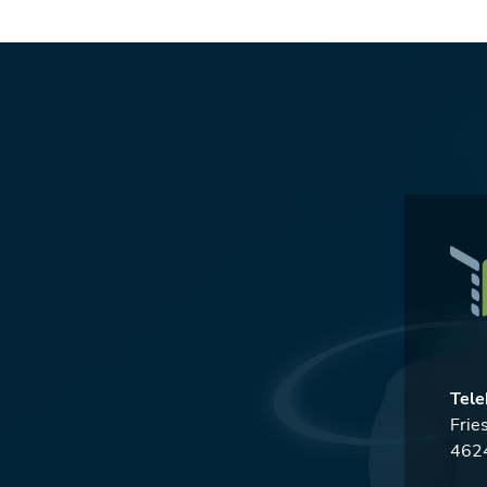
Tele
Frie
4624