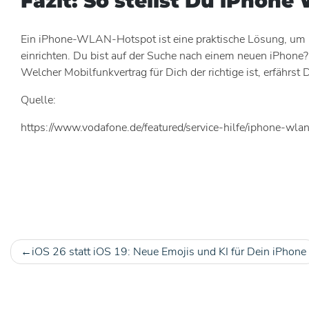
Fazit: So stellst Du iPhon
Ein iPhone-WLAN-Hotspot ist eine praktische Lösung, um b
einrichten. Du bist auf der Suche nach einem neuen iPhone
Welcher Mobilfunkvertrag für Dich der richtige ist, erfährst
Quelle:
https://www.vodafone.de/featured/service-hilfe/iphone-wlan
iOS 26 statt iOS 19: Neue Emojis und KI für Dein iPhone
Beitragsnavigation