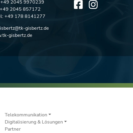
:
+49 2045 9970239
: +49 2045 857172
l:
+49 178 8141277
gisbertz@tk-gisbertz.de
tk-gisbertz.de
Telekommunikation
Digitalisierung & Lösungen
Partner