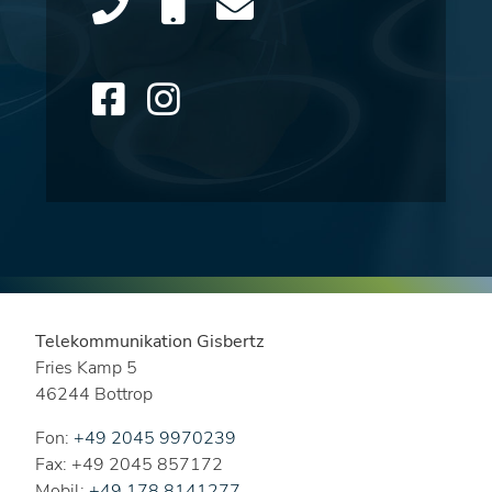
Telekommunikation Gisbertz
Fries Kamp 5
46244 Bottrop
Fon:
+49 2045 9970239
Fax: +49 2045 857172
Mobil:
+49 178 8141277