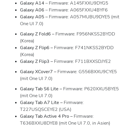
Galaxy A14
– Firmware: A145FXXU9DYG5
Galaxy A06
– Firmware: A065FXXU4BYF6
Galaxy A05
–
Firmware: A057MUBU9DYE5 (mit
One UI 7.0)
Galaxy Z Fold6
–
Firmware: F956NKSS2BYDD
(Korea)
Galaxy Z Flip6
–
Firmware: F741NKSS2BYDD
(Korea)
Galaxy Z Flip3
–
Firmware: F711BXXSDJYE2
Galaxy XCover7
–
Firmware: G556BXXU9CYE5
(mit One UI 7.0)
Galaxy Tab S6 Lite
–
Firmware: P620XXU5BYE5
(mit One UI 7.0)
Galaxy Tab A7 Lite
–
Firmware:
T227USQSCEYE2 (USA)
Galaxy Tab Active 4 Pro
–
Firmware:
T636BXXU8DYE8 (mit One UI 7.0, in Asien)