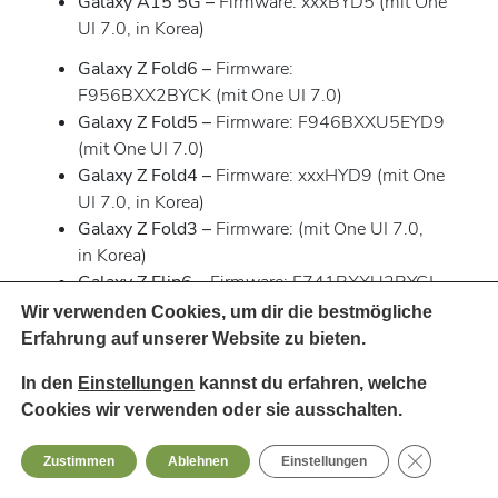
Galaxy A15 5G
–
Firmware: xxxBYD5 (mit One
UI 7.0, in Korea)
Galaxy Z Fold6 –
Firmware:
F956BXX2BYCK (mit One UI 7.0)
Galaxy Z Fold5
–
Firmware: F946BXXU5EYD9
(mit One UI 7.0)
Galaxy Z Fold4 –
Firmware: xxxHYD9 (mit One
UI 7.0, in Korea)
Galaxy Z Fold3
–
Firmware: (mit One UI 7.0,
in Korea)
Galaxy Z Flip6
–
Firmware: F741BXXU2BYCJ
(mit One UI 7.0)
Wir verwenden Cookies, um dir die bestmögliche
Galaxy Z Flip5 –
Firmware: F731BXXU5EYD9
Erfahrung auf unserer Website zu bieten.
(mit One UI 7.0)
In den
Einstellungen
kannst du erfahren, welche
Galaxy Z Flip4
–
Firmware: F721BXXUAHYD9
Cookies wir verwenden oder sie ausschalten.
(mit One UI 7.0)
Galaxy Z Flip3
–
Firmware: F936BXXUAHYD9
GDPR Cooki
Zustimmen
Ablehnen
Einstellungen
(mit One UI 7.0)
Galaxy Z Fold Special Edition
–
Firmware: