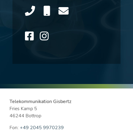
Telekommunikation Gisbertz
Fries Kamp 5
46244 Bottrop
Fon:
+49 2045 9970239