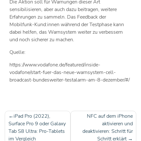
Die Aktion soll für Warnungen dieser Art
sensibilisieren, aber auch dazu beitragen, weitere
Erfahrungen zu sammeln. Das Feedback der
Mobilfunk-Kund:innen während der Testphase kann
dabei helfen, das Warnsystem weiter zu verbessern
und noch sicherer zu machen.
Quelle:
https://www.vodafone.de/featured/inside-
vodafone/start-fuer-das-neue-warnsystem-cell-
broadcast-bundesweiter-testalarm-am-8-dezember/#/
iPad Pro (2022),
NFC auf dem iPhone
Beitragsnavigation
Surface Pro 9 oder Galaxy
aktivieren und
Tab S8 Ultra: Pro-Tablets
deaktivieren: Schritt für
im Vergleich
Schritt erklärt