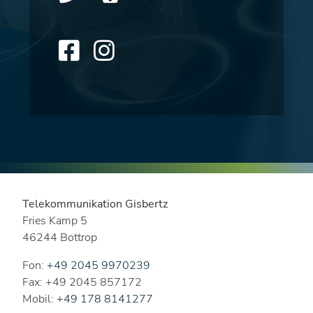
Telekommunikation Gisbertz
Fries Kamp 5
46244 Bottrop
Fon:
+49 2045 9970239
Fax: +49 2045 857172
Mobil:
+49 178 8141277