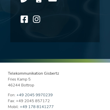
Telekommunikation Gisbertz
Fries Kamp 5
46244 Bottrop
Fon:
+49 2045 9970239
Fax: +49 2045 857172
Mobil:
+49 178 8141277