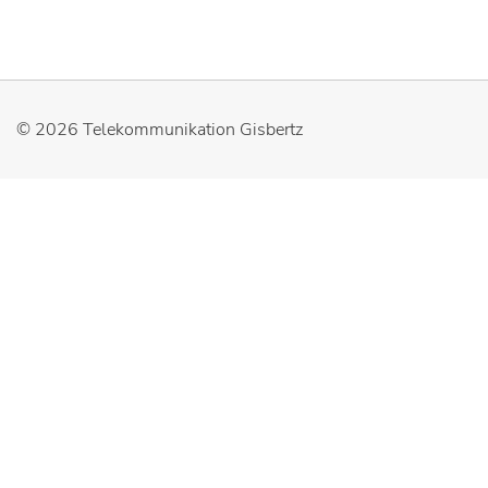
© 2026
Telekommunikation Gisbertz