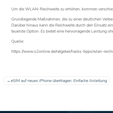
Um die WLAN-Reichweite zu erhöhen, kommen verschiede
Grundlegende Maßnahmen, die zu einer deutlichen Verbe
Darüber hinaus kann die Reichweite durch den Einsatz ein
teuerste Option. Es bietet eine hervorragende Leistung 
Quelle:
https://www.o2online.de/ratgeber/hacks-tipps/wlan-reic
eSIM auf neues iPhone übertragen: Einfache Anleitung
Beitragsnavigation