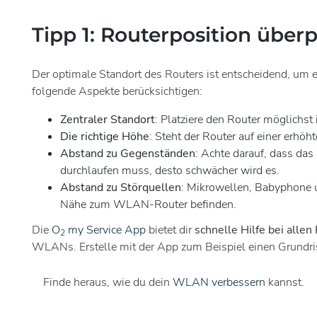
Tipp 1: Routerposition über
Der optimale Standort des Routers ist entscheidend, um 
folgende Aspekte berücksichtigen:
Zentraler Standort
: Platziere den Router möglichst
Die richtige Höhe
: Steht der Router auf einer erhö
Abstand zu Gegenständen
: Achte darauf, dass da
durchlaufen muss, desto schwächer wird es.
Abstand zu Störquellen
: Mikrowellen, Babyphone u
Nähe zum WLAN-Router befinden.
Die
O
my Service App
bietet dir
schnelle Hilfe bei all
2
WLANs. Erstelle mit der App zum Beispiel einen Grund
Finde heraus, wie du dein
WLAN verbessern
kannst.