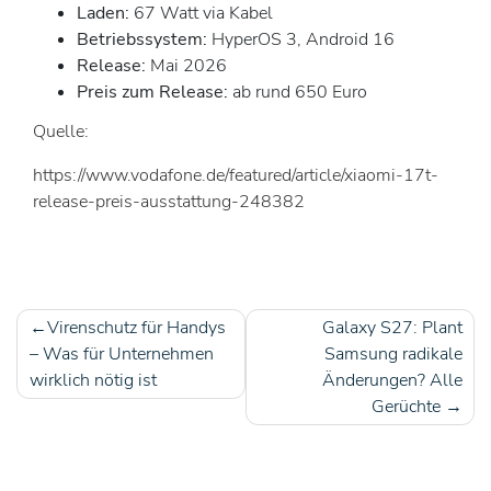
Laden:
67 Watt via Kabel
Betriebssystem:
HyperOS 3, Android 16
Release:
Mai 2026
Preis zum Release:
ab rund 650 Euro
Quelle:
https://www.vodafone.de/featured/article/xiaomi-17t-
release-preis-ausstattung-248382
Virenschutz für Handys
Galaxy S27: Plant
Beitragsnavigation
– Was für Unternehmen
Samsung radikale
wirklich nötig ist
Änderungen? Alle
Gerüchte