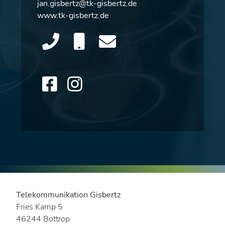
jan.gisbertz@tk-gisbertz.de
www.tk-gisbertz.de
Telekommunikation Gisbertz
Fries Kamp 5
46244 Bottrop