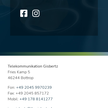
Telekommunikation Gisbertz
Fries Kamp 5
46244 Bottrop
Fon:
+49 2045 9970239
Fax: +49 2045 857172
Mobil:
+49 178 8141277