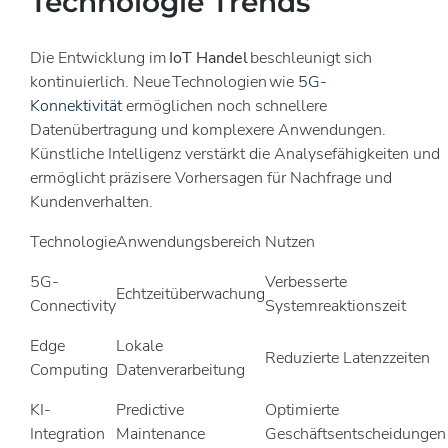
Technologie Trends
Die Entwicklung im
IoT Handel
beschleunigt sich
kontinuierlich. Neue Technologien wie
5G-
Konnektivität
ermöglichen noch schnellere
Datenübertragung und komplexere Anwendungen.
Künstliche Intelligenz verstärkt die Analysefähigkeiten und
ermöglicht präzisere Vorhersagen für Nachfrage und
Kundenverhalten.
Technologie
Anwendungsbereich
Nutzen
5G-
Verbesserte
Echtzeitüberwachung
Connectivity
Systemreaktionszeit
Edge
Lokale
Reduzierte Latenzzeiten
Computing
Datenverarbeitung
KI-
Predictive
Optimierte
Integration
Maintenance
Geschäftsentscheidungen